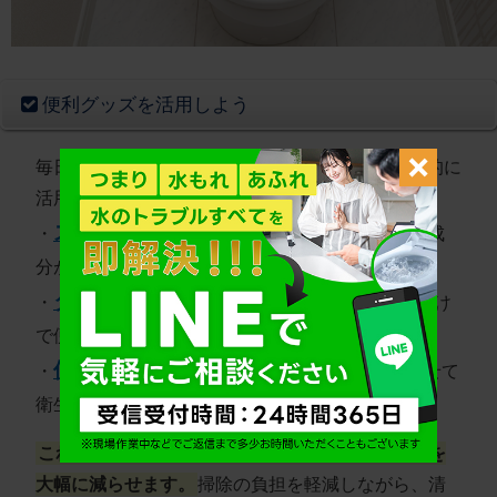
便利グッズを活用しよう
毎日の掃除を楽にしてくれる便利アイテムも積極的に
活用しましょう。
スタンプタイプの洗浄剤
・
：流すたびに洗浄成
分が放出される
タンクに入れる洗浄ブロック
・
：水を流すだけ
で便器内を洗浄
使い捨てトイレブラシ
・
：使用後そのまま流せて
衛生的
これらのアイテムを併用することで、尿石の付着を
大幅に減らせます。
掃除の負担を軽減しながら、清