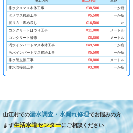
施工内容
施工料金
単位
排水タメマス本体工事
¥38,500
一か所
タメマス接続工事
¥5,500
一か所
掘り方・埋め戻し
¥16,500
㎡
コンクリートはつり工事
¥11,000
メートル
コンクリート補修
¥8,800
メートル
汚水インバートマス本体工事
¥49,500
一か所
汚水インバートマス接続工事
¥5,500
一か所
排水管交換工事
¥8,800
メートル
排水管接続工事
¥3,300
一か所
漏水調査・水漏れ修理
山江村での
でお悩みの方
生活水道センター
まず
にご相談ください