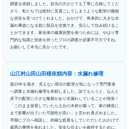
調査を依頼しました。担当の方がとても丁寧に点検してくだ
さり、私たちでは絶対に見過ごしてしまうような配管の微細
な劣化を見つけてくれました。おかげで、将来的に大きな水
漏れ事故になる前に部品を交換でき、安心して住み続けるこ
とができます。家全体の健康状態を保つためには、やはり専
門的な知識と技術を持ったプロの調査が必要不可欠ですね。
お願いして本当に良かったです。
山江村山田
山田様
依頼内容：水漏れ修理
築15年を過ぎ、見えない部分の配管が気になって専門業者
へ調査と水漏れ修理を依頼しました。診てもらうと、なんと
床下の配管に小さな亀裂があり水漏れしていることが発覚！
「このまま放置していたら土台の木材が腐って、家の構造に
まで影響が出ていた可能性が高い」と言われ青ざめました。
早期にプロへ相談し、的確な処置をしていただいたおかげで
最悪の事態を免れました。安全な住まいを維持するために、