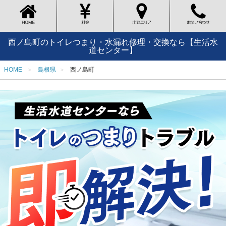
西ノ島町のトイレつまり・水漏れ修理・交換なら【生活水
道センター】
HOME
島根県
西ノ島町