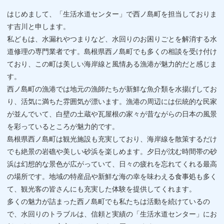
はじめまして、「生活水道センター」で西ノ島町を担当しておりま
す吉川と申します。
私どもは、水漏れやつまりなど、水回りのお困りごとを解消する水
道修理の専門業者です。島根県西ノ島町でも多くの相談を受け付け
ており、この町は美しい海岸線と風情ある漁港が魅力的だと感じま
す。
西ノ島町の漁港では地元の漁師たちが新鮮な魚介類を水揚げしてお
り、活気に満ちた雰囲気が漂います。漁港の周辺には伝統的な民家
が並んでいて、白壁の土蔵や瓦屋根の家々が昔ながらの日本の風景
を彩っているところが魅力的です。
島根県西ノ島町は観光施設も充実しており、海岸線を散策するだけ
でも絶景の岩礁や美しい砂浜を楽しめます。夕日が沈む時間帯の砂
浜は幻想的な景色が広がっていて、日々の疲れを忘れてくれる最高
の場所です。地域の特産品や新鮮な海の幸を味わえる食事処も多く
て、観光客の皆さんにも充実した体験を提供してくれます。
多くの魅力が詰まった西ノ島町でも私たちは活動を続けているの
で、水回りのトラブルは、信頼と実績の「生活水道センター」にお