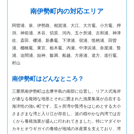
南伊勢町内の対応エリア
阿曽浦、泉、伊勢路、相賀浦、大江、大方竈、小方竈、押
渕、神前浦、木谷、切原、河内、五ケ所浦、古和浦、神津
佐、斎田、礫浦、新桑竈、下津浦、宿浦、慥柄浦、田曽
浦、棚橋竈、東宮、栃木竈、内瀬、中津浜浦、奈屋浦、贄
浦、迫間浦、始神、飯満、船越、方座浦、道方、道行竈、
村山
南伊勢町はどんなところ？
三重県南伊勢町は志摩半島の南部に位置し、リアス式海岸
が連なる複雑な地形とそれに囲まれた漁業集落が点在する
海洋性の強い町です。五ヶ所湾や贄湾をはじめとする大小
さまざまな湾と入り江が存在し、波の穏やかな内湾では古
くから養殖漁業が盛んに行われてきました。特にマダイや
カキヒオウギガイの養殖が地域の水産業を支えており、湾