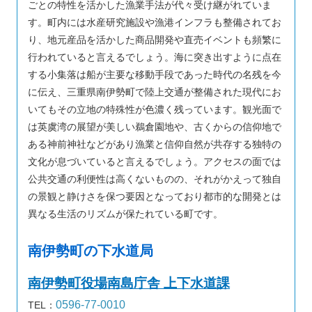
ごとの特性を活かした漁業手法が代々受け継がれていま
す。町内には水産研究施設や漁港インフラも整備されてお
り、地元産品を活かした商品開発や直売イベントも頻繁に
行われていると言えるでしょう。海に突き出すように点在
する小集落は船が主要な移動手段であった時代の名残を今
に伝え、三重県南伊勢町で陸上交通が整備された現代にお
いてもその立地の特殊性が色濃く残っています。観光面で
は英虞湾の展望が美しい鵜倉園地や、古くからの信仰地で
ある神前神社などがあり漁業と信仰自然が共存する独特の
文化が息づいていると言えるでしょう。アクセスの面では
公共交通の利便性は高くないものの、それがかえって独自
の景観と静けさを保つ要因となっており都市的な開発とは
異なる生活のリズムが保たれている町です。
南伊勢町の下水道局
南伊勢町役場南島庁舎 上下水道課
0596-77-0010
TEL：