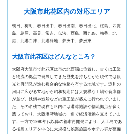
大阪市此花区内の対応エリア
朝日、梅町、春日出中、春日出南、春日出北、桜島、四貫
島、島屋、高見、常吉、伝法、酉島、西九条、梅香、北
港、北港白津、北港緑地、夢洲中、夢洲東
大阪市此花区はどんなところ？
大阪府大阪市で此花区は市の北西端に位置し、古くは工業
と物流の拠点で発展してきた歴史を持ちながら現代では観
光と再開発が進む複合的な性格を有する地域です。淀川の
河口に広がる立地から昭和初期には大規模な工場や倉庫群
が並び、鉄鋼や造船などの重工業が盛んに行われていまし
た。その名残で現在も区内には港湾施設や物流拠点が多く
残っており、大阪港湾地域の一角で経済活動を支えていま
す。一方で1990年代以降の都市再開発により、人工島であ
る桜島エリアを中心に大規模な娯楽施設やホテル群が整備