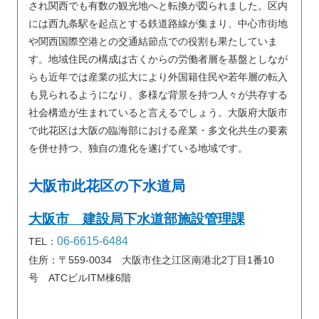
され関西でも有数の観光地へと転換が図られました。区内
には西九条駅を起点とする鉄道路線が集まり、中心市街地
や関西国際空港との交通結節点での役割も果たしていま
す。地域住民の構成は古くからの労働者層を基盤としなが
らも近年では産業の拡大により外国籍住民や若年層の転入
も見られるようになり、多様な背景を持つ人々が共存する
社会構造が生まれていると言えるでしょう。大阪府大阪市
で此花区は大阪の臨海部における産業・多文化共生の要素
を併せ持つ、独自の進化を遂げている地域です。
大阪市此花区の下水道局
大阪市 建設局下水道部施設管理課
06-6615-6484
TEL：
住所：〒559-0034 大阪市住之江区南港北2丁目1番10
号 ATCビルITM棟6階