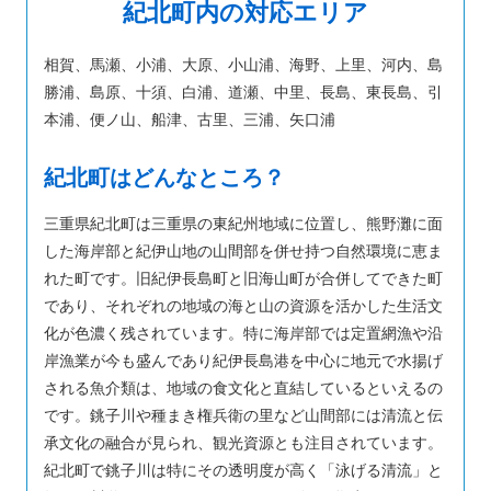
紀北町内の対応エリア
相賀、馬瀬、小浦、大原、小山浦、海野、上里、河内、島
勝浦、島原、十須、白浦、道瀬、中里、長島、東長島、引
本浦、便ノ山、船津、古里、三浦、矢口浦
紀北町はどんなところ？
三重県紀北町は三重県の東紀州地域に位置し、熊野灘に面
した海岸部と紀伊山地の山間部を併せ持つ自然環境に恵ま
れた町です。旧紀伊長島町と旧海山町が合併してできた町
であり、それぞれの地域の海と山の資源を活かした生活文
化が色濃く残されています。特に海岸部では定置網漁や沿
岸漁業が今も盛んであり紀伊長島港を中心に地元で水揚げ
される魚介類は、地域の食文化と直結しているといえるの
です。銚子川や種まき権兵衛の里など山間部には清流と伝
承文化の融合が見られ、観光資源とも注目されています。
紀北町で銚子川は特にその透明度が高く「泳げる清流」と