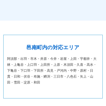
邑南町内の対応エリア
阿須那・出羽・市木・井原・今井・岩屋・上田・宇都井・大
林・上亀谷・上口羽・上田所・上原・木須田・久喜・高水・
下亀谷・下口羽・下田所・高見・戸河内・中野・原村・日
貫・日和・伏谷・布施・鱒渕・三日市・八色石・矢上・山
田・雪田・淀原・和田