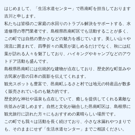
はじめまして、「生活水道センター」で邑南町を担当しております
吉川と申します。
私たちは皆様のご家庭の水回りのトラブル解決をサポートする、水
道修理の専門業者です。島根県邑南町区でも活動することが多く、
この町では自然の豊かさなどの魅力を感じています。美しい山々や
清流に囲まれて、四季折々の風景が楽しめるだけでなく、秋には紅
葉が訪れる人々を魅了しており、ハイキングやキャンプなどのアウ
トドア活動も盛んです。
島根県邑南町には伝統的な建物が点在しており、歴史的な町並みや
古民家が昔の日本の面影を伝えてくれます。
観光スポットも豊富で、邑南町ふるさと村では地元の特産品が数多
く販売されているのも魅力的です。
歴史的な神社や温泉も点在していて、癒しを提供してくれる素敵な
街並みが楽しめます。自然と文化が融合した邑南町区は、島根県に
観光旅行に訪れた方々にもおすすめの素晴らしい場所です。
この町でも我々は活動を長く続けており、小さな水漏れやつまりで
も、そのままにせず「生活水道センター」までご相談ください。