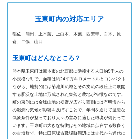
玉東町内の対応エリア
稲佐、浦田、上木葉、上白木、木葉、西安寺、白木、原
倉、二俣、山口
玉東町はどんなところ？
熊本県玉東町は熊本市の北西部に隣接する人口約5千人の
小規模な町で、面積は約24平方キロメートルとコンパクト
ながら、地勢的には菊池川流域とその支流の段丘上に展開
する肥沃な土地に形成された集落と農地が特徴なのです。
町の東側には金峰山地の裾野が広がり西側には有明海から
の湿潤な気候が影響を及ぼすことで、年間を通じて温暖な
気象条件が整っており人々の営みに適した環境が備わって
います。玉東町の大きな特徴はその地域に点在する数多く
の古墳群で、特に田原坂古戦場跡周辺には古代から近代に