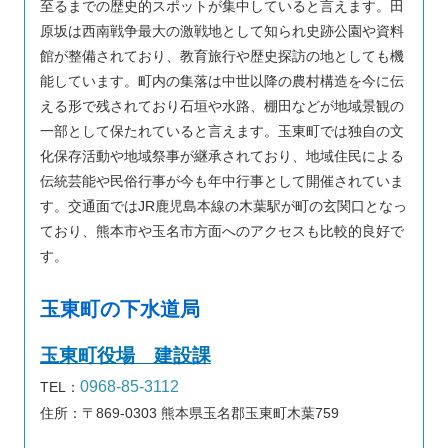
至るまでの歴史的スポットが集中していると言えます。田
原坂は西南戦争最大の激戦地として知られ史跡公園や資料
館が整備されており、教育旅行や歴史探訪の地としても機
能しています。町内の集落は中世以降の農村構造を今に伝
える形で残されており石垣や水路、棚田などが地域景観の
一部として保たれていると言えます。玉東町では独自の文
化保存活動や地域祭事が継承されており、地域住民による
伝統芸能や民俗行事が今も年中行事として開催されていま
す。交通面ではJR鹿児島本線の木葉駅が町の玄関口となっ
ており、熊本市や玉名市方面へのアクセスも比較的良好で
す。
玉東町の下水道局
玉東町役場 建設課
0968-85-3112
TEL：
住所：〒869-0303 熊本県玉名郡玉東町木葉759