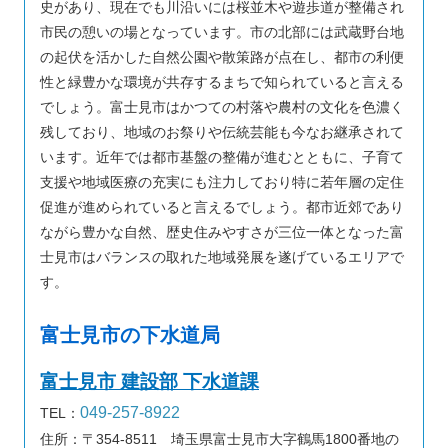
史があり、現在でも川沿いには桜並木や遊歩道が整備され
市民の憩いの場となっています。市の北部には武蔵野台地
の起伏を活かした自然公園や散策路が点在し、都市の利便
性と緑豊かな環境が共存するまちで知られていると言える
でしょう。富士見市はかつての村落や農村の文化を色濃く
残しており、地域のお祭りや伝統芸能も今なお継承されて
います。近年では都市基盤の整備が進むとともに、子育て
支援や地域医療の充実にも注力しており特に若年層の定住
促進が進められていると言えるでしょう。都市近郊であり
ながら豊かな自然、歴史住みやすさが三位一体となった富
士見市はバランスの取れた地域発展を遂げているエリアで
す。
富士見市の下水道局
富士見市 建設部 下水道課
049-257-8922
TEL：
住所：〒354-8511 埼玉県富士見市大字鶴馬1800番地の