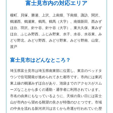
富士見市内の対応エリア
榎町、貝塚、勝瀬、上沢、上南畑、下南畑、諏訪、関沢、
鶴瀬西、鶴瀬東、鶴馬、鶴馬（大字）、南畑新田、西みず
ほ台、羽沢、針ケ谷、針ケ谷（大字）、東大久保、東みず
ほ台、ふじみ野西、ふじみ野東、水子、水谷、水谷東、み
どり野北、みどり野西、みどり野東、みどり野南、山室、
渡戸
富士見市はどんなところ？
埼玉県富士見市は埼玉県南東部に位置し、東京のベッドタ
ウンで住宅開発が進められてきた都市です。市内には東武
東上線の鶴瀬みずほ台があり、池袋までのアクセスがスム
ーズなことから多くの通勤・通学者に利用されています。
市名の由来にもなっているように、天候の良い日には富士
山が市内から望める眺望の良さが特徴のひとつです。市域
の中央を流れる新河岸川は古くから舟運が行われていた歴