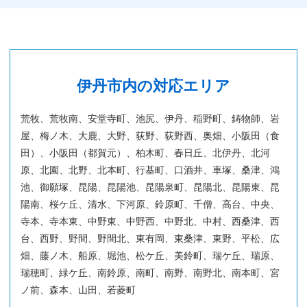
伊丹市内の対応エリア
荒牧、荒牧南、安堂寺町、池尻、伊丹、稲野町、鋳物師、岩
屋、梅ノ木、大鹿、大野、荻野、荻野西、奥畑、小阪田（食
田）、小阪田（都賀元）、柏木町、春日丘、北伊丹、北河
原、北園、北野、北本町、行基町、口酒井、車塚、桑津、鴻
池、御願塚、昆陽、昆陽池、昆陽泉町、昆陽北、昆陽東、昆
陽南、桜ケ丘、清水、下河原、鈴原町、千僧、高台、中央、
寺本、寺本東、中野東、中野西、中野北、中村、西桑津、西
台、西野、野間、野間北、東有岡、東桑津、東野、平松、広
畑、藤ノ木、船原、堀池、松ケ丘、美鈴町、瑞ケ丘、瑞原、
瑞穂町、緑ケ丘、南鈴原、南町、南野、南野北、南本町、宮
ノ前、森本、山田、若菱町