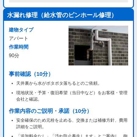
水漏れ修理（給水管のピンホール修理）
建物タイプ
アパート
作業時間
90分
事前確認（10分）
天井裏から水がポタポタ落ちるとのご依頼。
現地状況・予算・復旧希望（当日中など）をお客様・管理
会社と確認。
作業内容のご説明・承諾（10分）
安全確保のため元栓を止める、交換または補修方針、費用
詳細をご説明。
「追加料金なし」「汚れ防止養生します」とご案内し、御