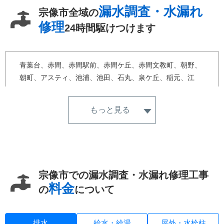
漏水調査・水漏れ
宗像市全域の
修理
24時間駆けつけます
青葉台、赤間、赤間駅前、赤間ケ丘、赤間文教町、朝野、
朝町、アスティ、池浦、池田、石丸、泉ケ丘、稲元、江
口、桜美台、王丸、大井、大井台、大井南、大島、大谷、
大穂、河東、鐘崎、久原、くりえいと、公園通り、上八、
もっと見る
神湊、広陵台、栄町、桜、三郎丸、地島、自由ケ丘、自由
ケ丘西町、自由ケ丘南、城ケ谷、城西ケ丘、城南ケ丘、城
山ニュータウン、樟陽台、須恵、田久、田熊、武丸、田
島、田野、多禮、土穴、天平台、東郷、徳重、名残、野
坂、葉山、原町、ひかりケ丘、日の里、平等寺、平井、深
宗像市での漏水調査・水漏れ修理工事
田、冨地原、曲（２５、３５）、曲（その他）、三倉、光
料金
の
について
岡、緑町、宮田、牟田尻、村山田、用山、山田、吉田、吉
留、陵厳寺、和歌美台
排水
給水・給湯
屋外・水栓柱