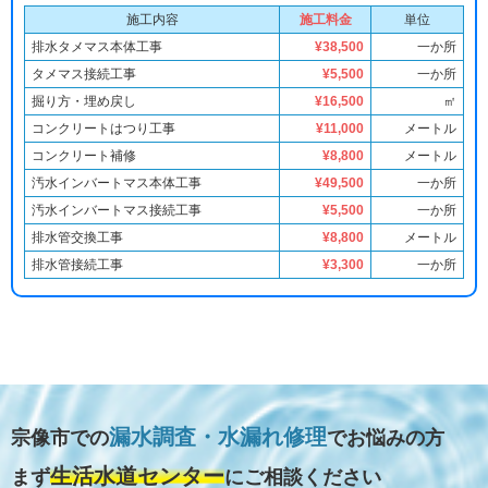
施工内容
施工料金
単位
排水タメマス本体工事
¥38,500
一か所
タメマス接続工事
¥5,500
一か所
掘り方・埋め戻し
¥16,500
㎡
コンクリートはつり工事
¥11,000
メートル
コンクリート補修
¥8,800
メートル
汚水インバートマス本体工事
¥49,500
一か所
汚水インバートマス接続工事
¥5,500
一か所
排水管交換工事
¥8,800
メートル
排水管接続工事
¥3,300
一か所
漏水調査・水漏れ修理
宗像市での
でお悩みの方
生活水道センター
まず
にご相談ください