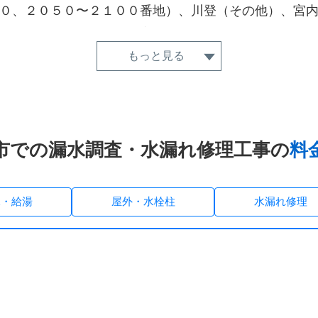
０、２０５０〜２１００番地）、川登（その他）、宮
和町、住吉町、大正町、高浜、西原町、野原、八幡台
、増永、万田、水野、緑ケ丘、四ツ山町
もっと見る
市での漏水調査・水漏れ修理工事の
料
水・給湯
屋外・水栓柱
水漏れ修理