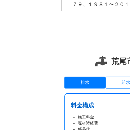
７９、１９８１〜２０１
屋、桜山町、下井手、昭
町、平山、府本、本井手
荒尾
排水
給
料金構成
施工料金
廃材諸経費
部品代