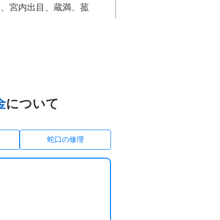
内、宮内出目、蔵満、菰
、原万田、東屋形、日の出
金
について
蛇口の修理