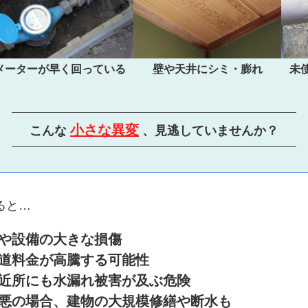
メーターが早く回っている
壁や天井にシミ・膨れ
未
小さな異変
こんな
、見逃していませんか？
ると…
や設備の大きな損傷
道料金が高騰する可能性
近所にも水漏れ被害が及ぶ危険
悪の場合、建物の大規模修繕や断水も