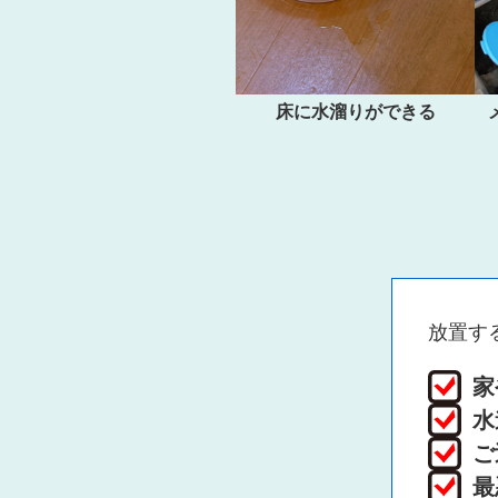
床に水溜りができる
放置す
家
水
ご
最