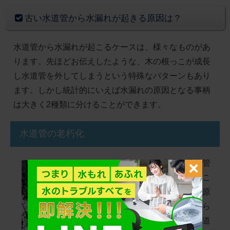
古い水道管から水漏れが起きる原因は？
水道管から水漏れが起こるケースは、様々なものがあ
ります。先ほどお伝えしたような、木の根っこが成長
し水道管を外してしまうという特殊なパターンもあり
ます。しかし統計的にいえば水漏れの原因となる事柄
は大きく2種類に分けることができます。
水道管の老朽化
給水管や排水管
が水漏れを起こ
す場合、まず原
因として考えら
れるのが、水道