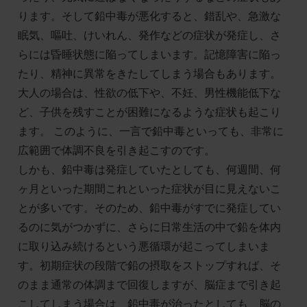
ります。そして鉛中毒が悪化すると、錯乱や、急激な
眠気、嘔吐、けいれん、発作などの症状が発症し、さ
らには昏睡状態に陥ってしまいます。記憶障害に陥っ
たり、精神に異常をきたしてしまう場合もあります。
大人の場合は、性欲の低下や、不妊、男性機能低下な
ど、子供を残すことが困難になるような症状も起こり
ます。 このように、一言で鉛中毒といっても、非常に
広範囲で体調不良を引き起こすのです。
しかも、鉛中毒は発症していたとしても、何週間、何
ヶ月といった期間これといった症状が目に見えないこ
とが多いです。そのため、鉛中毒がすでに発症してい
るのに気がつかずに、さらに日常生活の中で鉛を体内
に取り込み続けるという悪循環が起こってしまいま
す。初期症状の段階で鉛の摂取をストップすれば、そ
のまま通常の体調まで回復しますが、脳症まで引き起
こしてしまう場合は、鉛中毒が治ったとしても、脳の