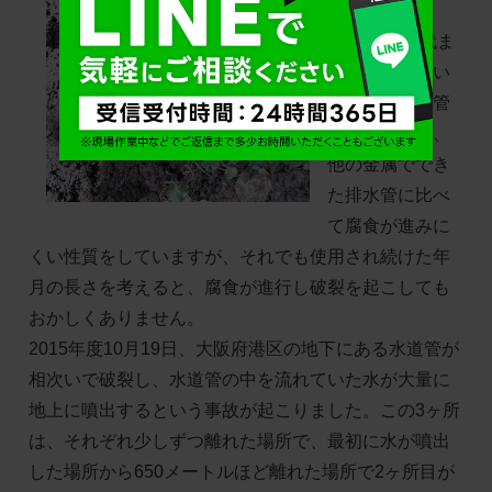
管の老朽化で
す。1950年代ま
で使用されてい
た鉛製の水道管
である鉛管は、
他の金属ででき
た排水管に比べ
て腐食が進みに
くい性質をしていますが、それでも使用され続けた年
月の長さを考えると、腐食が進行し破裂を起こしても
おかしくありません。
2015年度10月19日、大阪府港区の地下にある水道管が
相次いで破裂し、水道管の中を流れていた水が大量に
地上に噴出するという事故が起こりました。この3ヶ所
は、それぞれ少しずつ離れた場所で、最初に水が噴出
した場所から650メートルほど離れた場所で2ヶ所目が