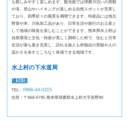
も親しみやすく楽しめます。観光面では球磨川沿いの景観
や滝、登山やハイキングが楽しめる自然スポットが充実し
ており、四季折々の風景を満喫できます。特産品には地元
野菜や米、川魚加工品があり、日常生活や旅行のお土産と
して地域の味覚を楽しむことができます。熊本県水上村は
自然環境と文化・特産が美しく調和した村で、住むと日常
生活が落ち着き充実し、訪れる旅人も村独自の景観や人の
温かさを余すところなく体感できる地域です。
水上村の下水道局
建設課
0966-44-0315
TEL：
住所：〒868-0795 熊本県球磨郡水上村大字岩野90