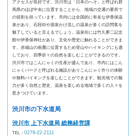
アクセスが良好です。渋川市は「日本のへそ」と呼ばれ群
馬県のほぼ中央に位置することから、地域の交通の要所で
の役割を担っています。市内には全国的に有名な伊香保温
泉があり、石段街や源泉かけ流しの温泉が多くの訪問客を
魅了していると言えるでしょう。温泉街には竹久夢二記念
館や伊香保神社があり、文化や歴史に触れることができま
す。赤城山の南麓に位置するため登山やハイキングにも適
しており、四季折々の自然を楽しむことができるのです。
渋川市ではこんにゃくの生産が盛んであり、市内にはこん
にゃくパークと呼ばれる施設がありこんにゃく作りの体験
や無料バイキングを楽しむことができます。観光地での魅
力が多く自然と歴史、温泉を楽しめる地域で多くの人々を
惹きつけています。
渋川市の下水道局
渋川市 上下水道局 総務経営課
0279-22-2111
TEL：