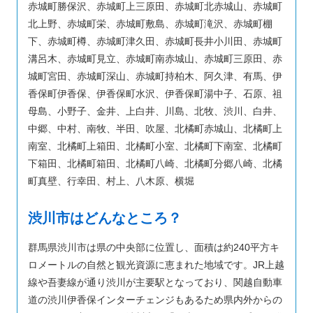
赤城町勝保沢、赤城町上三原田、赤城町北赤城山、赤城町
北上野、赤城町栄、赤城町敷島、赤城町滝沢、赤城町棚
下、赤城町樽、赤城町津久田、赤城町長井小川田、赤城町
溝呂木、赤城町見立、赤城町南赤城山、赤城町三原田、赤
城町宮田、赤城町深山、赤城町持柏木、阿久津、有馬、伊
香保町伊香保、伊香保町水沢、伊香保町湯中子、石原、祖
母島、小野子、金井、上白井、川島、北牧、渋川、白井、
中郷、中村、南牧、半田、吹屋、北橘町赤城山、北橘町上
南室、北橘町上箱田、北橘町小室、北橘町下南室、北橘町
下箱田、北橘町箱田、北橘町八崎、北橘町分郷八崎、北橘
町真壁、行幸田、村上、八木原、横堀
渋川市はどんなところ？
群馬県渋川市は県の中央部に位置し、面積は約240平方キ
ロメートルの自然と観光資源に恵まれた地域です。JR上越
線や吾妻線が通り渋川が主要駅となっており、関越自動車
道の渋川伊香保インターチェンジもあるため県内外からの