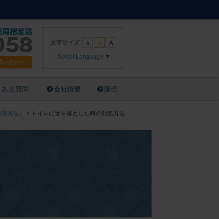
Ａ
文字サイズ
Ａ
Ａ
Select Language
▼
問い合わせ
くある質問
会社概要
販売
解決方法）
>
トイレに物を落とした時の対処方法