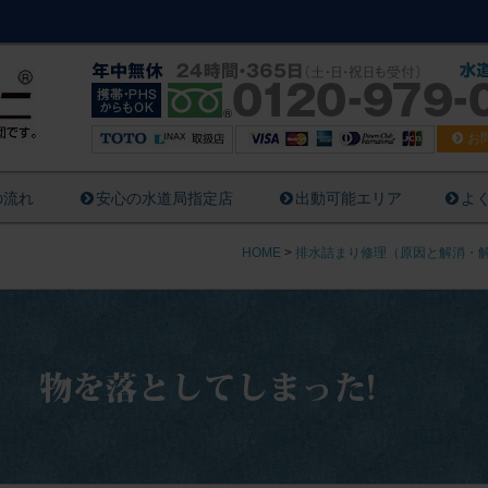
お
の流れ
安心の水道局指定店
出動可能エリア
よ
HOME
>
排水詰まり修理（原因と解消・