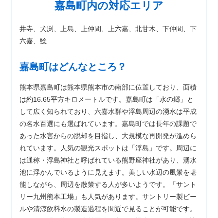
嘉島町内の対応エリア
井寺、犬渕、上島、上仲間、上六嘉、北甘木、下仲間、下
六嘉、鯰
嘉島町はどんなところ？
熊本県嘉島町は熊本県熊本市の南部に位置しており、面積
は約16.65平方キロメートルです。嘉島町は「水の郷」と
して広く知られており、六嘉水群や浮島周辺の湧水は平成
の名水百選にも選ばれています。嘉島町では長年の課題で
あった水害からの脱却を目指し、大規模な再開発が進めら
れています。人気の観光スポットは「浮島」です。周辺に
は通称・浮島神社と呼ばれている熊野座神社があり、湧水
池に浮かんでいるように見えます。美しい水辺の風景を堪
能しながら、周辺を散策する人が多いようです。「サント
リー九州熊本工場」も人気があります。サントリー製ビー
ルや清涼飲料水の製造過程を間近で見ることが可能です。