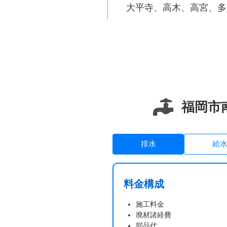
大平寺、高木、高宮、多
目、野間、花畑、桧原、
柳瀬、横手、横手南町、
福岡市
排水
給
料金構成
施工料金
廃材諸経費
部品代