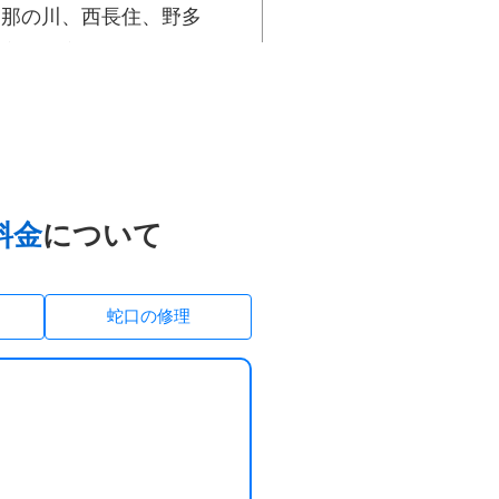
、那の川、西長住、野多
弥永、弥永団地、柳河内、
料金
について
蛇口の修理