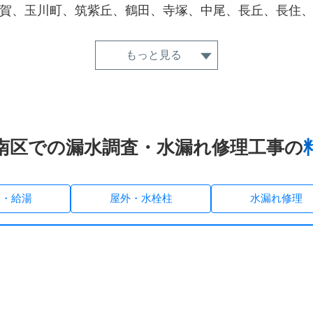
賀、玉川町、筑紫丘、鶴田、寺塚、中尾、長丘、長住
平和、的場、南大橋、三宅、向新町、向野、屋形原、
老司、若久、若久団地、和田
もっと見る
南区での漏水調査・水漏れ修理工事の
水・給湯
屋外・水栓柱
水漏れ修理