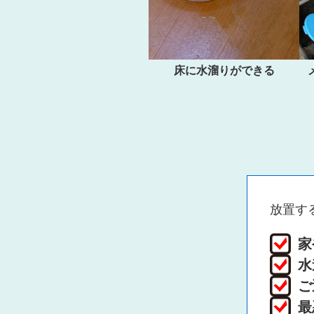
床に水溜りができる
放置す
家
水
ご
最