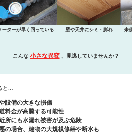
メーターが早く回っている
壁や天井にシミ・膨れ
未
小さな異変
こんな
、見逃していませんか？
ると…
や設備の大きな損傷
道料金が高騰する可能性
近所にも水漏れ被害が及ぶ危険
悪の場合、建物の大規模修繕や断水も