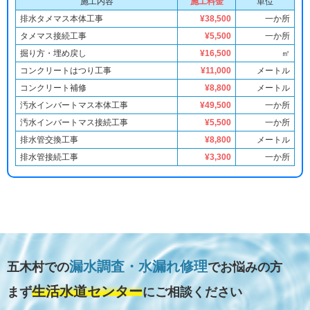
施工内容
施工料金
単位
排水タメマス本体工事
¥38,500
一か所
タメマス接続工事
¥5,500
一か所
掘り方・埋め戻し
¥16,500
㎡
コンクリートはつり工事
¥11,000
メートル
コンクリート補修
¥8,800
メートル
汚水インバートマス本体工事
¥49,500
一か所
汚水インバートマス接続工事
¥5,500
一か所
排水管交換工事
¥8,800
メートル
排水管接続工事
¥3,300
一か所
漏水調査・水漏れ修理
五木村での
でお悩みの方
生活水道センター
まず
にご相談ください