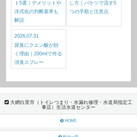
ト5選｜デメリットや
し方｜バケツで流す5
洋式化の判断基準も
つの手順と注意点
解説
2026.07.31
尿臭にクエン酸が効
く理由｜200mlで作る
消臭スプレー
大網白里市（トイレつまり・水漏れ修理・水道局指定工
事店）生活水道センター
HOME
料金一覧