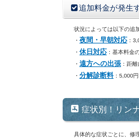
追加料金が発生
状況によっては以下の追
夜間・早朝対応
・
：3,
休日対応
・
：基本料金の
遠方への出張
・
：距離
分解診断料
・
：5,000円
症状別！リン
具体的な症状ごとに、修