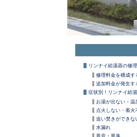
リンナイ給湯器の修
修理料金を構成す
追加料金が発生す
症状別！リンナイ給
お湯が出ない・温
点火しない・着火
追い焚きができな
水漏れ
異音・異臭