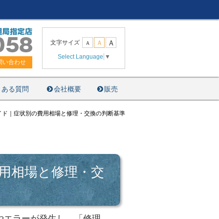
Ａ
文字サイズ
Ａ
Ａ
Select Language
▼
問い合わせ
くある質問
会社概要
販売
イド｜症状別の費用相場と修理・交換の判断基準
用相場と修理・交
やエラーが発生し、「修理