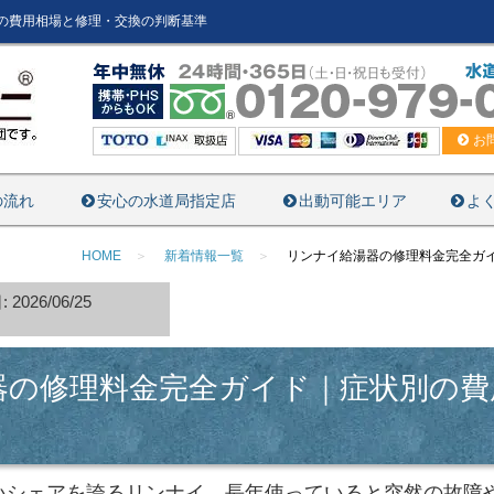
の費用相場と修理・交換の判断基準
お
の流れ
安心の水道局指定店
出動可能エリア
よ
HOME
新着情報一覧
リンナイ給湯器の修理料金完全ガ
2026/06/25
器の修理料金完全ガイド｜症状別の費
いシェアを誇るリンナイ。長年使っていると突然の故障