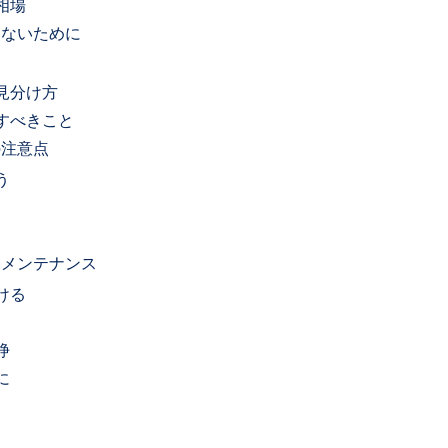
相場
わないために
見分け方
すべきこと
の注意点
う
るメンテナンス
ける
浄
に