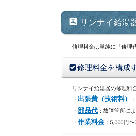
リンナイ給湯
修理料金は単純に「修理
修理料金を構成
リンナイ給湯器の修理料
出張費（技術料）
・
：
部品代
・
：故障箇所により1
作業料金
・
：5,000円〜3