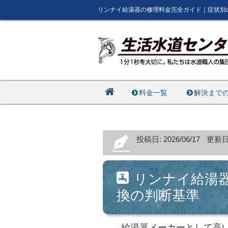
リンナイ給湯器の修理料金完全ガイド｜症状別
料金一覧
解決まで
投稿日: 2026/06/17
更新日: 
リンナイ給湯
換の判断基準
給湯器メーカーとして高