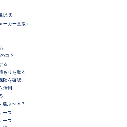
選択肢
（メーカー直接）
店
めのコツ
する
見積もりを取る
財保険を確認
金を活用
る
らを選ぶべき？
ケース
ケース