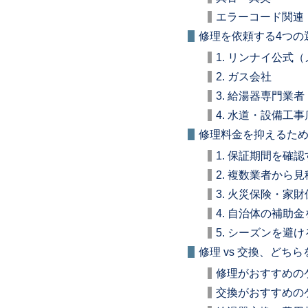
エラーコード関連
修理を依頼する4つの
1. リンナイ公式
2. ガス会社
3. 給湯器専門業者
4. 水道・設備工事
修理料金を抑えるた
1. 保証期間を確認
2. 複数業者から
3. 火災保険・家
4. 自治体の補助
5. シーズンを避け
修理 vs 交換、どち
修理がおすすめの
交換がおすすめの