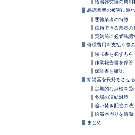
給湯器交換の費用
悪徳業者の被害に遭
悪徳業者の特徴
信頼できる業者の
契約前に必ず確認
修理費用を支払う際
領収書を必ずもら
作業報告書を保管
保証書を確認
給湯器を長持ちさせ
定期的な点検を受
冬場の凍結対策
追い焚き配管の洗
給湯器周りを清潔
まとめ