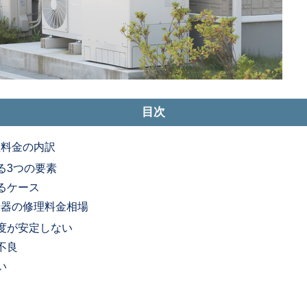
目次
理料金の内訳
る3つの要素
るケース
湯器の修理料金相場
度が安定しない
不良
い