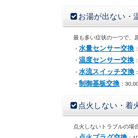
お湯が出ない・
最も多い症状の一つで、
水量センサー交換
・
：
温度センサー交換
・
：
水流スイッチ交換
・
：
制御基板交換
・
：30,0
点火しない・着
点火しないトラブルの場
点火プラグ交換
・
：10