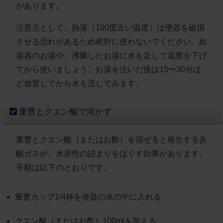
があります。
注意点として、
熱湯（100度近い温度）は便器を破損
させる恐れがあるため絶対に使わないでください
。給
湯器のお湯や、沸騰したお湯に水を足して温度を下げ
てから使いましょう。お湯を注いだ後は
15〜30分ほ
ど放置
してから水を流してみます。
重曹とクエン酸で溶かす
重曹とクエン酸（またはお酢）を混ぜると発生する炭
酸ガスが、
水溶性の詰まりをほぐす効果
があります。
手順は以下のとおりです。
重曹カップ1/4杯を便器の水の中に入れる
クエン酸（またはお酢）100mlを加える