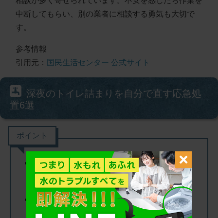
相談が多く寄せられています。
不安を感じたら作業を
中断してもらい、別の業者に相談する
勇気も大切で
す。
参考情報
引用元：
国民生活センター 公式サイト
深夜のトイレ詰まりを自分で直す応急処
置6選
ポイント
トイレットペーパーや排泄物が原因のつま
りは自力で解消できる可能性が高い
固形物（スマホ・おもちゃなど）が原因の
場合は無理に押し込まず業者に依頼する