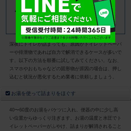
自力で解消できない場合は、悪化する前に
24時間対応の業者に連絡する
深夜にトイレが詰まっても、
原因がトイレットペーパ
ーや排泄物であれば自力で解消できるケースが多い
で
す。以下の方法を順番に試してみてください。なお、
スマホやおもちゃなどの固形物が原因の場合は、押し
込むと状況が悪化するため業者に依頼しましょう。
お湯を使って詰まりをほぐす
40〜60度のお湯をバケツに入れ、便器の中に少し高
い位置からゆっくり注ぎます
。お湯の温度と水圧でト
イレットペーパーがふやけ、詰まりが解消されること