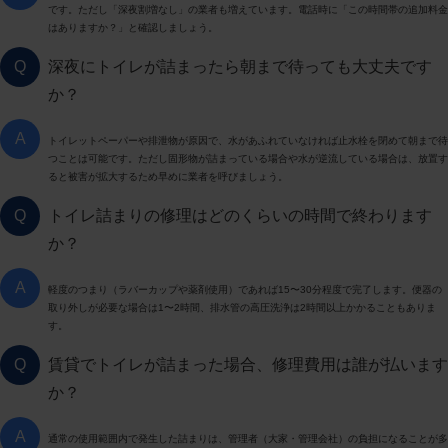
です。ただし「深夜割増なし」の業者も増えています。電話時に「この時間帯の追加料金
はありますか？」と確認しましょう。
Q
深夜にトイレが詰まったら朝まで待っても大丈夫です
か？
A
トイレットペーパーや排泄物が原因で、水があふれていなければ止水栓を閉めて朝まで待
つことは可能です。ただし固形物が詰まっている場合や水が逆流している場合は、放置す
ると被害が拡大するため早めに業者を呼びましょう。
Q
トイレ詰まりの修理はどのくらいの時間で終わります
か？
A
軽度のつまり（ラバーカップや薬剤使用）であれば15〜30分程度で完了します。便器の
取り外しが必要な場合は1〜2時間、排水管の高圧洗浄は2時間以上かかることもありま
す。
Q
賃貸でトイレが詰まった場合、修理費用は誰が払います
か？
A
通常の使用範囲内で発生した詰まりは、管理者（大家・管理会社）の負担になることが多