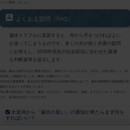
ように徹底しましょう。
よくある質問（FAQ）
漏水トラブルに直面すると、何から手をつければよい
か迷ってしまうものです。多くの方が抱く共通の疑問
にお答えし、2026年現在の社会状況に合わせた最適
な判断基準を提示します。
結論
：漏水は放置するほど被害が拡大し、解決コストも上がります。まずは「公的な窓口」と「契
約内容」を確認することが、解決への最短ルートです。
2026年の重要事実
：集合住宅の管理規約や火災保険の特約において、漏水調査費用の補償範囲が明
確化されるケースが増えています。
本記事の独自視点
：単なる「修理」だけでなく、水道料金の「減免」までをワンセットで考えるこ
とが、経済的な安心につながります。
水道局から「漏水の疑い」の通知が来たらまず何を
すればいい？