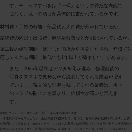
す。チェックすべきは「一式」という大雑把な表記で
はなく、以下の項目が具体的に書かれているかです。
材料費・工賃の分離
：部品代と人件費が分かれているか。
諸経費の内訳
：出張費、廃材処分費などが明記されているか。
施工後の保証期間
：修理した箇所から再発した場合、無償で対
応してくれる期間（最低でも1年以上が望ましい）があるか。
また、2026年現在はデジタル化が進み、修理前後の
写真をスマホで見せながら説明してくれる業者が増え
ています。視覚的な証拠を残してくれる業者は、後々
のトラブル防止にも繋がり、信頼性が高いと言えま
す。
深掘りコラム：自治体からの「委託」を名乗る訪問に注意
「水道局の方から来ました」「近所で漏水調査をしているので、お宅の点検も無料でします」と突
然訪問してくる業者は、100％と言っていいほど水道局とは無関係です。水道局が個別に無料点検を
勧めることはありません。不審な訪問があった場合は、インターホン越しに断り、玄関を開けない