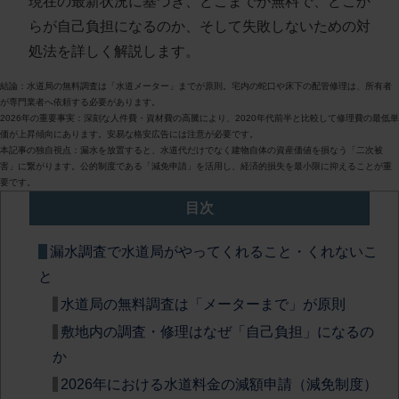
現在の最新状況に基づき、どこまでが無料で、どこか
らが自己負担になるのか、そして失敗しないための対
処法を詳しく解説します。
結論
：水道局の無料調査は「水道メーター」までが原則。宅内の蛇口や床下の配管修理は、所有者
が専門業者へ依頼する必要があります。
2026年の重要事実
：深刻な人件費・資材費の高騰により、2020年代前半と比較して修理費の最低単
価が上昇傾向にあります。安易な格安広告には注意が必要です。
本記事の独自視点
：漏水を放置すると、水道代だけでなく建物自体の資産価値を損なう「二次被
害」に繋がります。公的制度である「減免申請」を活用し、経済的損失を最小限に抑えることが重
要です。
目次
漏水調査で水道局がやってくれること・くれないこ
と
水道局の無料調査は「メーターまで」が原則
敷地内の調査・修理はなぜ「自己負担」になるの
か
2026年における水道料金の減額申請（減免制度）