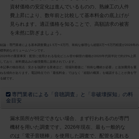
資材価格の安定化は進んでいるものの、熟練工の人件
費上昇により、数年前と比較して基本料金の底上げが
見られます。適正価格を知ることで、高額請求の被害
を未然に防ぎましょう。
結論
：専門業者による基本調査費は1.5万〜3万円、単純な修理なら総額3万〜5万円程度が2026年の
標準的なボリュームゾーンです。
2026年の重要事実
：配管に使用される塩化ビニル管や銅管の価格が2020年代前半比で約15%上昇
しており、材料費込みの修理費用に反映されています。
本記事の独自視点
：安さを強調する業者ほど、現場到着後に「特殊な機材が必要」と追加費用を重
ねる傾向があります。電話時点での「最低料金」ではなく「総額の概算」を確認することが身を守
る鍵です。
専門業者による「音聴調査」と「非破壊探知」の料
金目安
漏水箇所が特定できない場合、まず行われるのが専門
機材を用いた調査です。2026年現在、最も一般的な
のは「電子音聴棒」を使用した調査で、配管を流れる