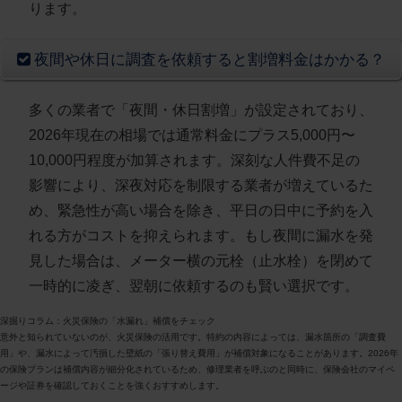
ります。
夜間や休日に調査を依頼すると割増料金はかかる？
多くの業者で「夜間・休日割増」が設定されており、
2026年現在の相場では通常料金にプラス5,000円〜
10,000円程度が加算されます。深刻な人件費不足の
影響により、深夜対応を制限する業者が増えているた
め、緊急性が高い場合を除き、平日の日中に予約を入
れる方がコストを抑えられます。もし夜間に漏水を発
見した場合は、メーター横の元栓（止水栓）を閉めて
一時的に凌ぎ、翌朝に依頼するのも賢い選択です。
深掘りコラム：火災保険の「水漏れ」補償をチェック
意外と知られていないのが、火災保険の活用です。特約の内容によっては、漏水箇所の「調査費
用」や、漏水によって汚損した壁紙の「張り替え費用」が補償対象になることがあります。2026年
の保険プランは補償内容が細分化されているため、修理業者を呼ぶのと同時に、保険会社のマイペ
ージや証券を確認しておくことを強くおすすめします。