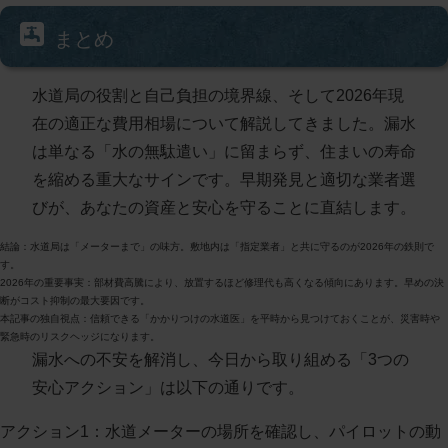
まとめ
水道局の役割と自己負担の境界線、そして2026年現
在の適正な費用相場について解説してきました。漏水
は単なる「水の無駄遣い」に留まらず、住まいの寿命
を縮める重大なサインです。早期発見と適切な業者選
びが、あなたの資産と安心を守ることに直結します。
結論
：水道局は「メーターまで」の味方。敷地内は「指定業者」と共に守るのが2026年の鉄則で
す。
2026年の重要事実
：部材費高騰により、放置するほど修理代も高くなる傾向にあります。早めの決
断がコスト抑制の最大要因です。
本記事の独自視点
：信頼できる「かかりつけの水道医」を平時から見つけておくことが、災害時や
緊急時のリスクヘッジになります。
漏水への不安を解消し、今日から取り組める「3つの
安心アクション」は以下の通りです。
アクション1：水道メーターの場所を確認し、パイロットの動