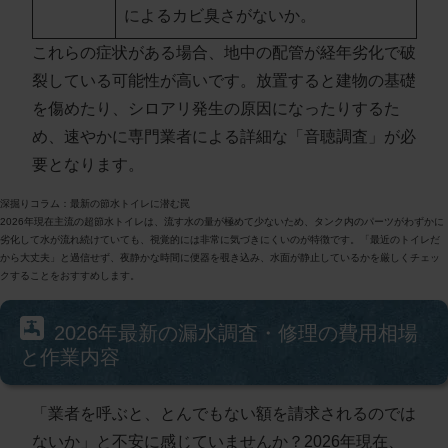
によるカビ臭さがないか。
これらの症状がある場合、地中の配管が経年劣化で破
裂している可能性が高いです。放置すると建物の基礎
を傷めたり、シロアリ発生の原因になったりするた
め、速やかに専門業者による詳細な「音聴調査」が必
要となります。
深掘りコラム：最新の節水トイレに潜む罠
2026年現在主流の超節水トイレは、流す水の量が極めて少ないため、タンク内のパーツがわずかに
劣化して水が流れ続けていても、視覚的には非常に気づきにくいのが特徴です。「最近のトイレだ
から大丈夫」と過信せず、夜静かな時間に便器を覗き込み、水面が静止しているかを厳しくチェッ
クすることをおすすめします。
2026年最新の漏水調査・修理の費用相場
と作業内容
「業者を呼ぶと、とんでもない額を請求されるのでは
ないか」と不安に感じていませんか？2026年現在、