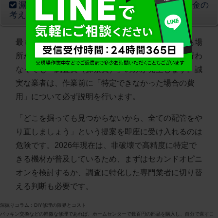
漏水箇所が不明な場合の「探索費用」と追加料金の
考え方
最もトラブルになりやすいのが、数時間の調査でも場
所が特定できないケースです。この場合、修理を行わ
なくても「調査費（探索費）」のみが発生します。誠
実な業者は、作業前に「特定できなかった場合の費
用」について必ず説明を行います。
「どこを掘っても見つからないから、全ての配管をや
り直しましょう」という提案を即座に受け入れるのは
危険です。2026年現在は、非破壊で高精度に特定で
きる機材が普及しているため、まずはセカンドオピニ
オンを検討するか、調査に特化した専門業者に切り替
える判断も必要です。
深掘りコラム：DIY修理の限界とコスト
パッキン交換などの軽微な修理であれば、ホームセンターで数百円の部品を購入し、自分で直すこ