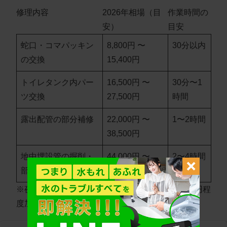
修理内容
2026年相場（目
作業時間の
安）
目安
蛇口・コマパッキン
8,800円 〜
30分以内
の交換
15,400円
トイレタンク内パー
16,500円 〜
30分〜1
ツ交換
27,500円
時間
露出配管の部分補修
22,000円 〜
1〜2時間
38,500円
地中埋設管の掘削・
44,000円 〜
2〜4時間
部分補修
77,000円
※夜間・休日料金や出張費が別途3,000円〜5,000円程
度加算されるのが一般的です。