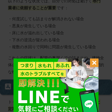
以下のような状況では、自分での対処は避けて
専門
業者に依頼することが重要
です：
・何度試しても詰まりが解消されない場合
・悪臭が発生している場合
・床に水が溢れ出している場合
・下水の逆流が疑われる場合
・複数の水回りで同時に問題が発生している場合
これらの症状は、配管の奥深くでの詰まりや、建物全
体の排水システムに問題がある可能性が高く、専門的
な機材と技術が必要となります。
予防策と日常的なメンテナンス
トイレの水位異常を防ぐためには、
日常的な注意と
定期的なメンテナンス
が欠かせません。