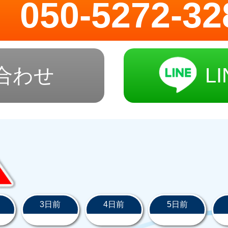
050-5272-32
合わせ
L
3日前
4日前
5日前