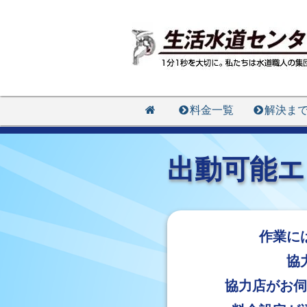
料金一覧
解決ま
出動可能エ
作業に
協
協力店がお