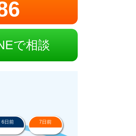
86
INEで相談
6日前
7日前