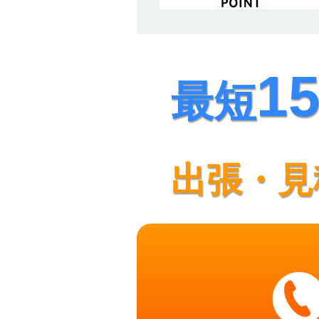
1
最短
出張・見