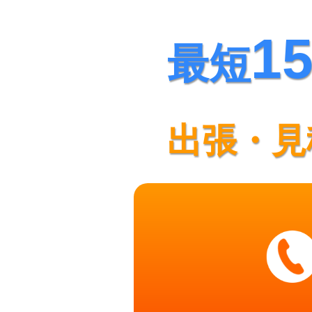
1
最短
出張・見