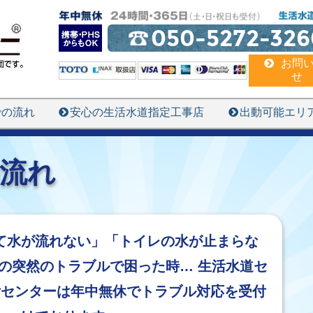
050-5272-326
お問
せ
での流れ
安心の生活水道指定工事店
出動可能エリ
流れ
て水が流れない」「トイレの水が止まらな
の突然のトラブルで困った時… 生活水道セ
付センターは年中無休でトラブル対応を受付