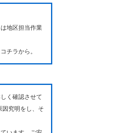
。
たは地区担当作業
はコチラから。
詳しく確認させて
原因究明をし、そ
っています。ご安