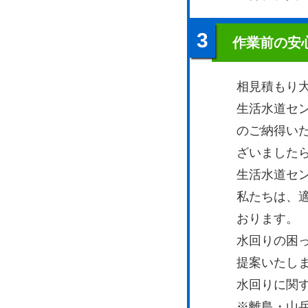
3
作業前の安
相見積もり
生活水道セ
のご納得い
ざいました
生活水道セ
私たちは、
おります。
水回りの困
提案いたし
水回りに関
※離島・山