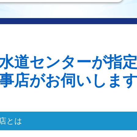
水道センターが指
事店がお伺いしま
店とは