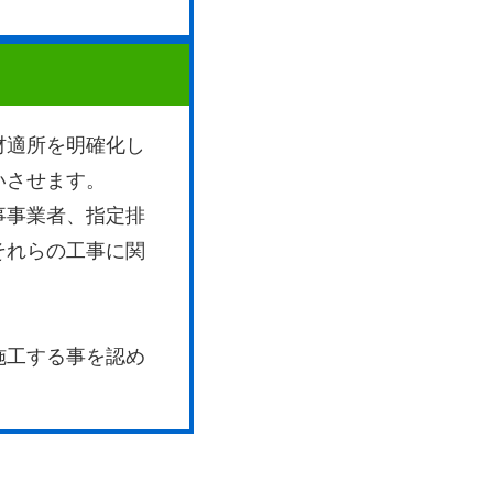
材適所を明確化し
いさせます。
事事業者、指定排
それらの工事に関
施工する事を認め