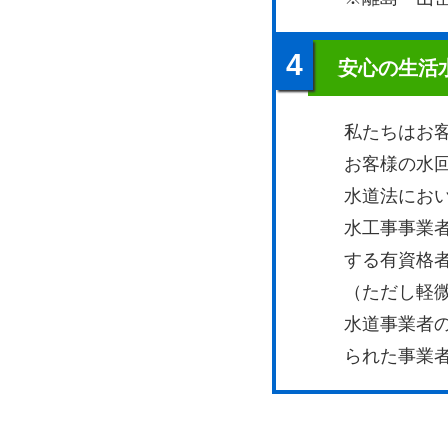
4
安心の生活
私たちはお
お客様の水
水道法にお
水工事事業
する有資格
（ただし軽
水道事業者
られた事業