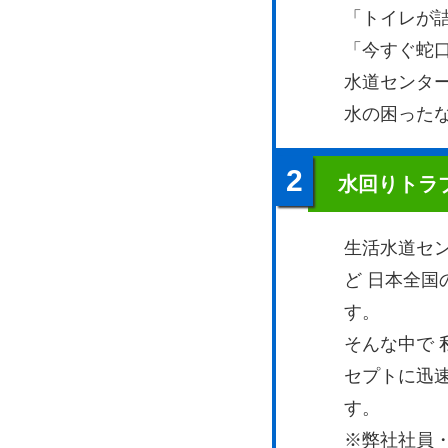
「トイレが
「今すぐ蛇
水道センター
水の困ったなら
2
水回りトラ
生活水道セ
ど 日本全
す。
そんな中で
セプトに迅
す。
※弊社社員