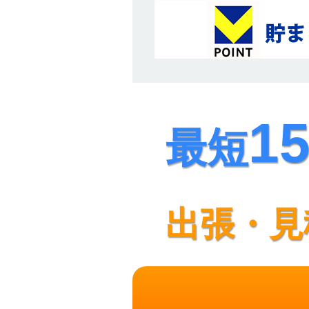
1
最短
出張・見