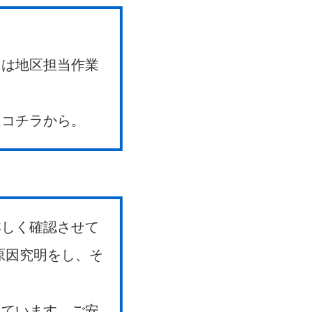
。
たは地区担当作業
はコチラから。
詳しく確認させて
原因究明をし、そ
っています。ご安