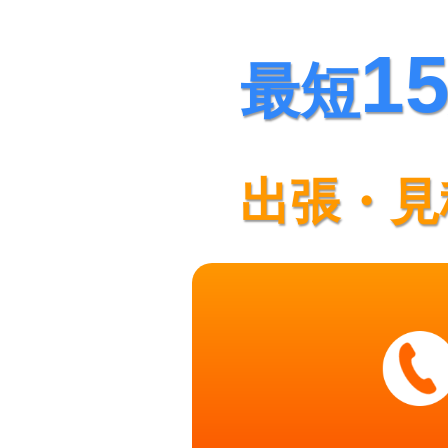
1
最短
出張・見