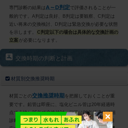
A～D判定
専門診断の結果は
で評価されることが一
般的です。A判定は良好、B判定は要観察、C判定は
近い将来の交換検討、D判定は緊急交換が必要な状態
を示します。
C判定以下の場合は具体的な交換計画の
立案
が必要になります。
交換時期の判断と計画
材質別交換推奨時期
交換推奨時期
材質ごとの
を把握しておくことが重
要です。鉛管は即座に、塩化ビニル管は20年経過時
点で点検し25年で交換検討、銅管は30年経過で詳細
診断、ステンレス管は40年経過で点検が一般的な目