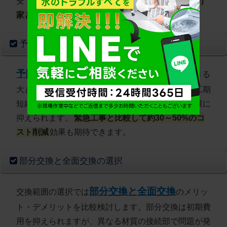
安です。
ただし、使用環境により前後するため専門
家との相談が重要
です。
予防的交換のメリット
予防的交換
は突発的な水漏れトラブルを回避できる
大きなメリットがあります。計画的な工事により工期
短縮とコスト削減が可能で、生活への影響も最小限に
抑えられます。
緊急工事と比較して約30～50%のコ
スト削減
効果も期待できます。
部分交換と全面交換の選択
部分交換と全面交換
交換範囲の選択では
のメリッ
ト・デメリットを比較検討します。部分交換は初期費
用を抑えられますが、異なる材質の接続部で問題が発