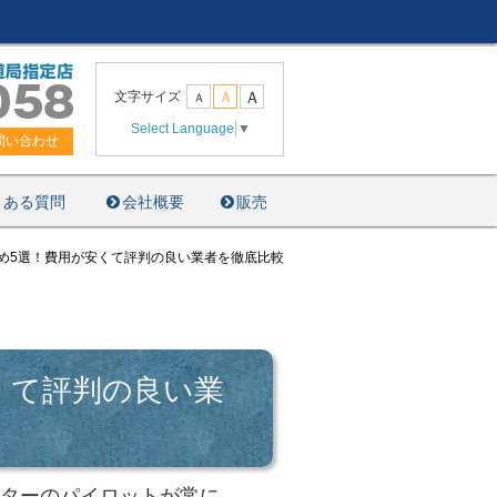
Ａ
文字サイズ
Ａ
Ａ
Select Language
▼
問い合わせ
くある質問
会社概要
販売
め5選！費用が安くて評判の良い業者を徹底比較
くて評判の良い業
ーターのパイロットが常に