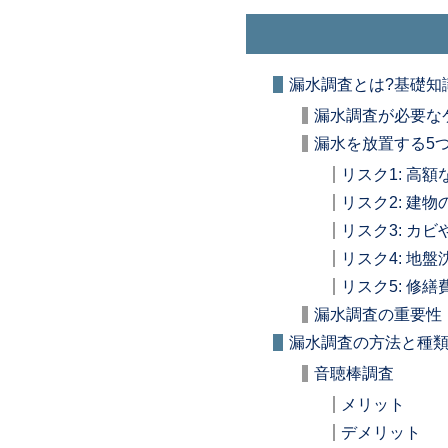
漏水調査とは?基礎知
漏水調査が必要な
漏水を放置する5
リスク1: 高
リスク2: 建
リスク3: カ
リスク4: 地
リスク5: 修
漏水調査の重要性
漏水調査の方法と種
音聴棒調査
メリット
デメリット