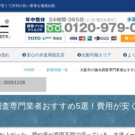
が安くて評判の良い業者を徹底比較
お
の流れ
安心の水道局指定店
出動可能エリア
よ
HOME
新着情報一覧
大阪市の漏水調査専門業者おすす
2025/11/28
調査専門業者おすすめ5選！費用が安
跳ね上がった、壁や床が原因不明で湿っている、水道メ