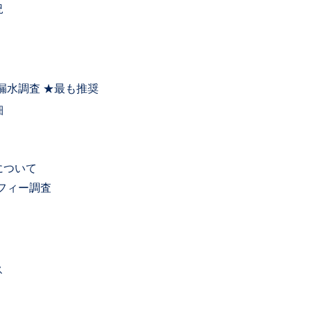
況
漏水調査 ★最も推奨
細
について
フィー調査
ス