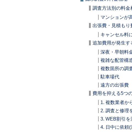
調査方法別の料金
マンションが
出張費・見積もり
キャンセル料
追加費用が発生す
深夜・早朝料
複雑な配管構
複数箇所の調
駐車場代
遠方の出張費
費用を抑える5つ
1. 複数業者
2. 調査と修
3. WEB割引
4. 日中に依頼