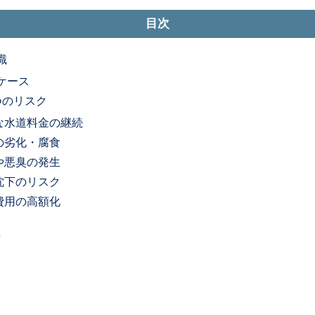
目次
識
ケース
つのリスク
額な水道料金の継続
物の劣化・腐食
ビや悪臭の発生
盤沈下のリスク
繕費用の高額化
類