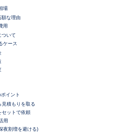
相場
高額な理由
費用
について
るケース
金
造
査
のポイント
から見積もりを取る
理をセットで依頼
を活用
(深夜割増を避ける)