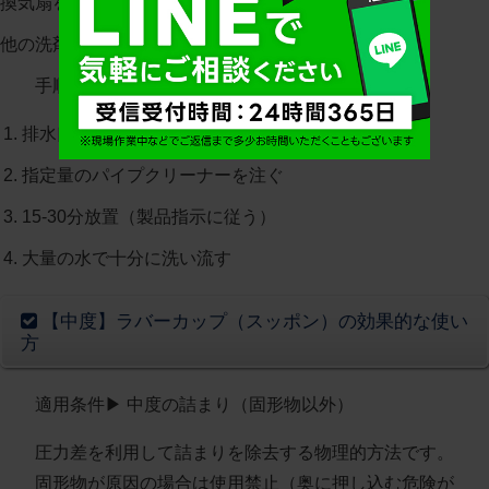
換気扇を回し、十分換気する
他の洗剤との併用厳禁
手順
排水口周辺の水分を拭き取る
指定量のパイプクリーナーを注ぐ
15-30分放置（製品指示に従う）
大量の水で十分に洗い流す
【中度】ラバーカップ（スッポン）の効果的な使い
方
適用条件
▶︎ 中度の詰まり（固形物以外）
圧力差を利用して詰まりを除去する物理的方法です。
固形物が原因の場合は使用禁止
（奥に押し込む危険が