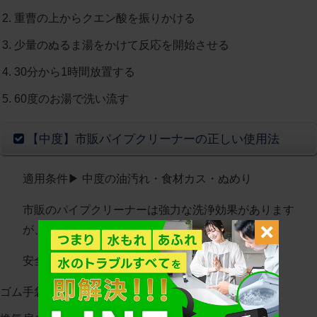
重曹の上からクエン酸を振りかける
少量のぬるま湯をかけて反応を開始させる
30分から1時間放置する
60度のお湯で洗い流す
【中度】市販パイプクリーナーの正しい使用法
適用条件
▶︎ 中度の油汚れ・食材カス・ぬめり
市販のパイプクリーナーは強力な洗浄効果があります
が、
正しい使用方法と安全対策が重要
です。
安全対策
ゴム手袋・保護眼鏡着用必須