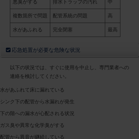
悪臭がする
排水トラップの汚れ
中
複数箇所で問題
配管系統の問題
高
水があふれる
完全閉塞
最高
応急処置が必要な危険な状況
以下の状況では、
すぐに使用を中止し、専門業者への
連絡を検討してください
。
水があふれて床に漏れている
シンク下の配管から水漏れが発生
下の階への漏水が心配される状況
ガス臭や異常な化学臭がする
配管から異音が継続している