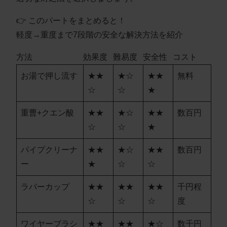
👉 このパートをまとめると！
軽度→重度まで7段階の安全な解決方法を紹介
方法
効果度
難易度
安全性
コスト
お湯で押し流す
★★
★☆
★★
無料
☆
☆
★
重曹+クエン酸
★★
★☆
★★
数百円
☆
☆
★
パイプクリーナ
★★
★☆
★★
数百円
ー
★
☆
☆
ラバーカップ
★★
★★
★★
千円程
☆
☆
☆
度
ワイヤーブラシ
★★
★★
★☆
数千円