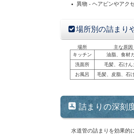
異物
- ヘアピンやアク
場所別の詰まり
場所
主な原因
キッチン
油脂、食材
洗面所
毛髪、石けん
お風呂
毛髪、皮脂、石
詰まりの深刻
水道管の詰まりを効果的