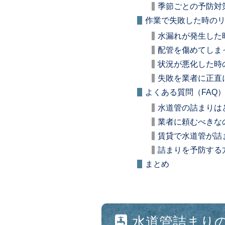
季節ごとの予防対
作業で失敗した時の
水漏れが発生した
配管を傷めてしま
状況が悪化した時
失敗を業者に正直
よくある質問（FAQ
水道管の詰まりは
業者に頼むべきな
賃貸で水道管が詰
詰まりを予防する
まとめ
水道管詰まり