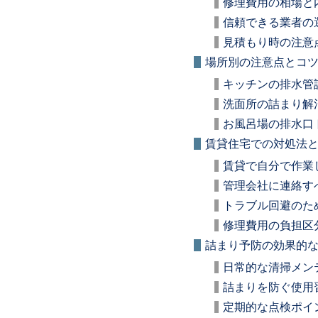
修理費用の相場と
信頼できる業者の
見積もり時の注意
場所別の注意点とコ
キッチンの排水管
洗面所の詰まり解
お風呂場の排水口
賃貸住宅での対処法
賃貸で自分で作業
管理会社に連絡す
トラブル回避のた
修理費用の負担区
詰まり予防の効果的
日常的な清掃メン
詰まりを防ぐ使用
定期的な点検ポイ