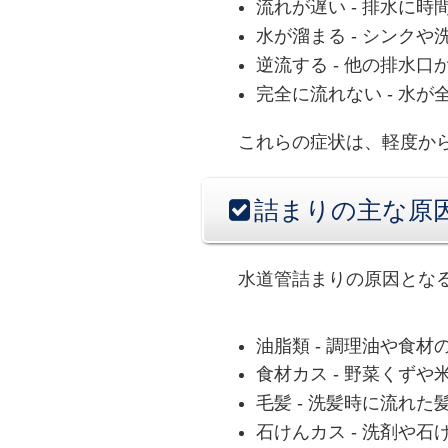
流れが遅い
- 排水に
水が溜まる
- シンク
逆流する
- 他の排水口
完全に流れない
- 水
これらの症状は、軽度か
詰まりの主な原
水道管詰まりの原因とな
油脂類
- 調理油や食材
食材カス
- 野菜くずや
毛髪
- 洗髪時に流れた
石けんカス
- 洗剤や石