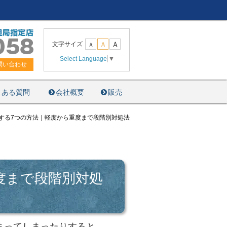
Ａ
文字サイズ
Ａ
Ａ
Select Language
▼
問い合わせ
くある質問
会社概要
販売
する7つの方法｜軽度から重度まで段階別対処法
度まで段階別対処
まってしまったりすると、