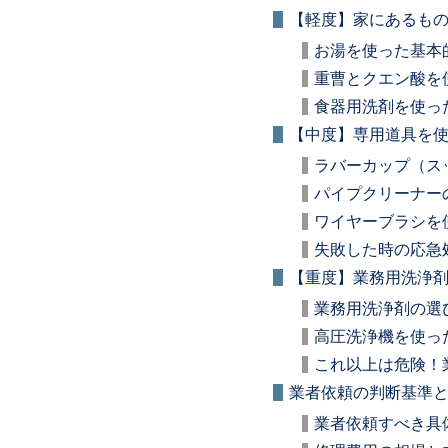
【軽度】家にあるも
お湯を使った基本
重曹とクエン酸を
食器用洗剤を使っ
【中度】専用道具を
ラバーカップ（ス
パイプクリーナー
ワイヤーブラシを
失敗した時の応急
【重度】業務用洗浄
業務用洗浄剤の選
高圧洗浄機を使っ
これ以上は危険！
業者依頼の判断基準
業者依頼すべき具