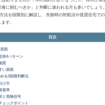
業者に頼むべきか」と判断に迷われる方も多いでしょう
消方法を段階別に解説し、失敗時の対処法や賃貸住宅で
します。
目次
と原因
症状4パターン
物質
すい原因
める3段階判断法
分け方
断基準
状と危険信号
チェックポイント