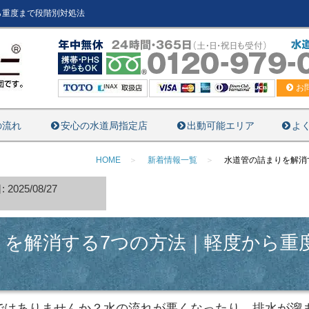
ら重度まで段階別対処法
お
の流れ
安心の水道局指定店
出動可能エリア
よ
HOME
新着情報一覧
水道管の詰まりを解消
2025/08/27
りを解消する7つの方法｜軽度から重
ではありませんか？水の流れが悪くなったり、排水が溜