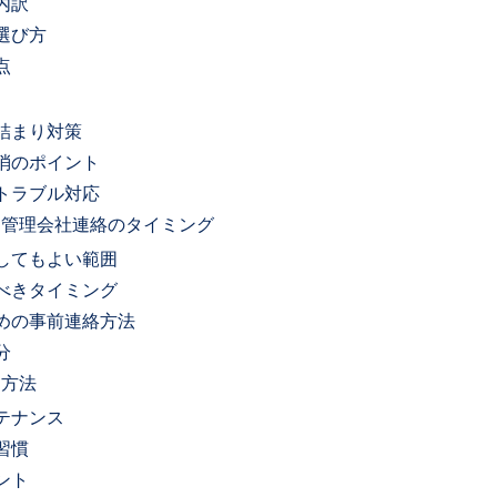
内訳
選び方
点
ツ
詰まり対策
消のポイント
トラブル対応
と管理会社連絡のタイミング
してもよい範囲
べきタイミング
めの事前連絡方法
分
な方法
テナンス
習慣
ント