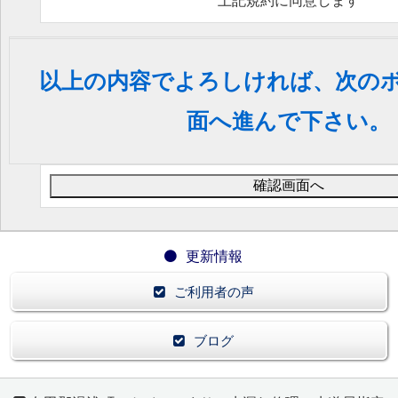
上記規約に同意します
個人情報の開示・訂正・利用停止等のご要望に対応い
■個人情報の取扱い、利用目的の通知、個人情報の開
除・利用停止等消去・第三者への提供の停止、苦情及
以上の内容でよろしければ、次の
問合せはサイト掲載の受付電話番号へご連絡ください
送信することでプライバシーポリシーに同意したもの
面へ進んで下さい。
更新情報
ご利用者の声
ブログ