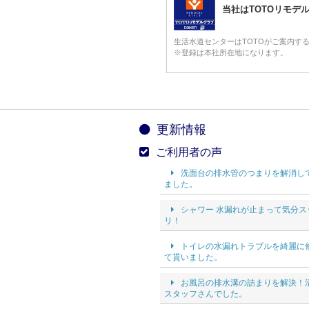
当社はTOTOリモデ
生活水道センターはTOTOがご案内す
※登録は本社所在地になります。
更新情報
ご利用者の声
洗面台の排水管のつまりを解消し
ました。
シャワー 水漏れが止まって気分ス
リ！
トイレの水漏れトラブルを綺麗に
て貰いました。
お風呂の排水溝の詰まりを解決！
スタッフさんでした。