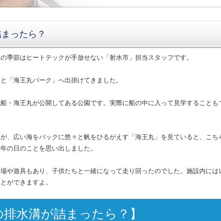
詰まったら？
この季節はヒートテックが手放せない「射水市」担当スタッフです。
らと「海王丸パーク」へ出掛けてきました。
帆船・海王丸が公開してある公園です。実際に船の中に入って見学することも
すが、広い海をバックに悠々と帆をひるがえす「海王丸」を見ていると、こち
少年の日のことを思い出しました。
広場や遊具もあり、子供たちと一緒になって走り回ったのでした。施設内には
ことができますよ。
の排水溝が詰まったら？】