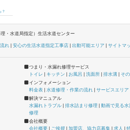
ら？
修理・水道局指定）生活水道センター
流れ
安心の生活水道指定工事店
出動可能エリア
サイトマ
つまり・水漏れ修理サービス
トイレ
キッチン
お風呂
洗面所
排水溝
その
インフォメーション
料金表
水道修理・作業の流れ
サービスエリア
解決マニュアル
水漏れトラブル
排水詰まり修理
動画で見る水
修理
会社概要
会社概要
ご挨拶
加盟店、協力店募集
求人