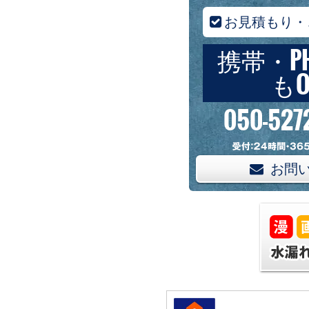
お見積もり・
携帯・P
もO
050-527
お問