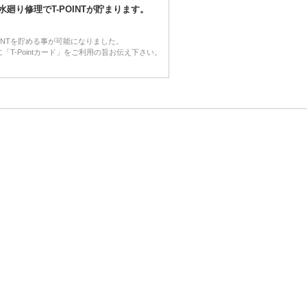
水廻り修理でT-POINTが貯まります。
OINTを貯める事が可能になりました。
「T-Pointカード」をご利用の旨お伝え下さい。