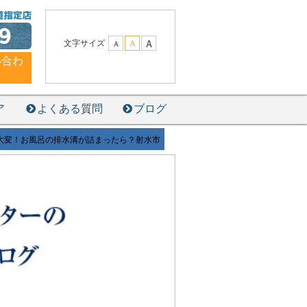
9
Ａ
文字サイズ
Ａ
Ａ
い合わ
ア
よくある質問
ブログ
大変！お風呂の排水溝が詰まったら？射水市