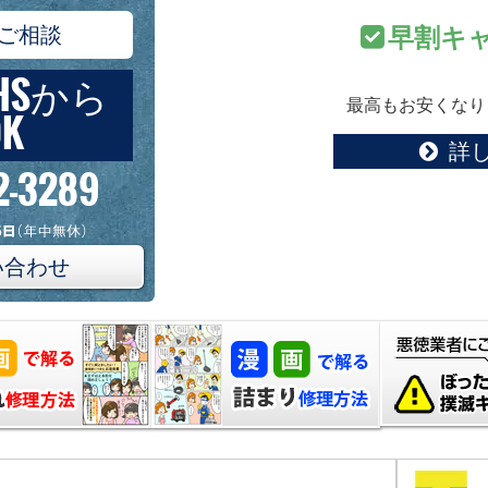
ご相談
早割キ
HSから
最高もお安くなり
K
詳
2-3289
い合わせ