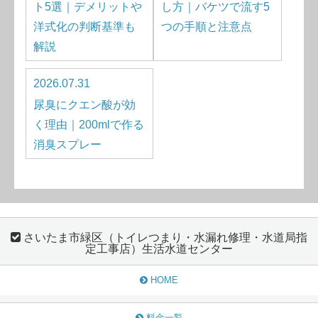
ト5選｜デメリットや
し方｜バケツで流す5
洋式化の判断基準も
つの手順と注意点
解説
2026.07.31
尿臭にクエン酸が効
く理由｜200mlで作る
消臭スプレー
さいたま市緑区（トイレつまり・水漏れ修理・水道局指
定工事店）生活水道センター
HOME
料金一覧