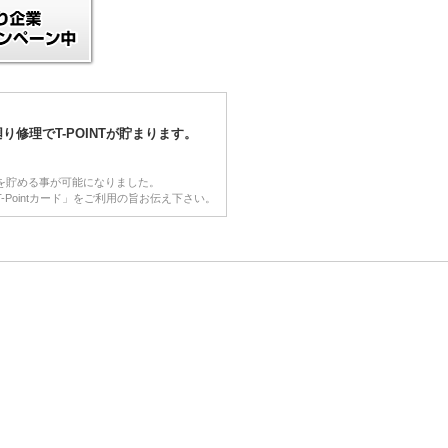
り修理でT-POINTが貯まります。
NTを貯める事が可能になりました。
-Pointカード」をご利用の旨お伝え下さい。