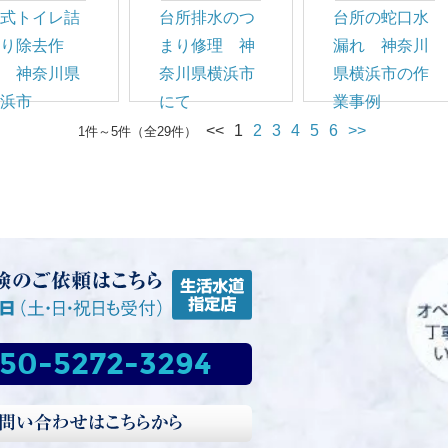
洋式トイレ詰
台所排水のつ
台所の蛇口水
まり除去作
まり修理 神
漏れ 神奈川
業 神奈川県
奈川県横浜市
県横浜市の作
横浜市
にて
業事例
<<
1
2
3
4
5
6
>>
1件～5件（全29件）
50-5272-3294