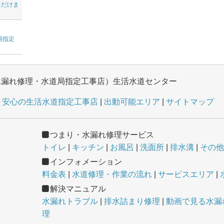
ただけま
局指定
水漏れ修理・水道局指定工事店）生活水道センター
安心の生活水道指定工事店
出動可能エリア
サイトマップ
つまり・水漏れ修理サービス
トイレ
キッチン
お風呂
洗面所
排水溝
その他
インフォメーション
料金表
水道修理・作業の流れ
サービスエリア
解決マニュアル
水漏れトラブル
排水詰まり修理
動画で見る水漏れ
理