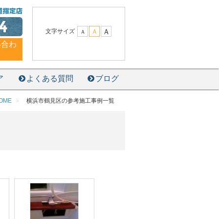
4
Ａ
文字サイズ
Ａ
Ａ
い合わ
ア
よくある質問
ブログ
OME
横浜市鶴見区の参考施工事例一覧