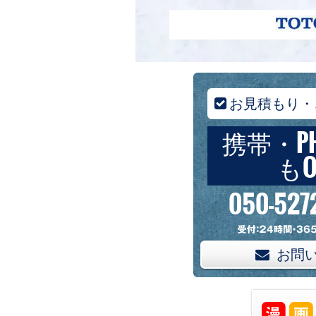
お見積もり・
携帯・P
もO
050-527
お問