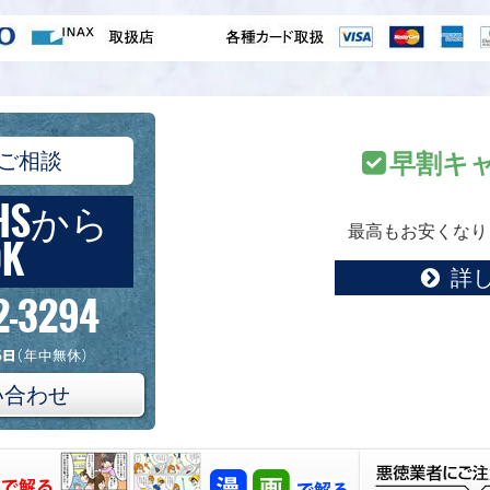
ご相談
早割キ
HSから
最高もお安くなり
K
詳
2-3294
い合わせ