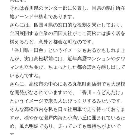
それは香川県のセンター部に位置し、同県の県庁所在
地アーンド中核市であります。
さらには、四国４県の窓口的な役割を果たしており、
全国展開する企業の四国支社がここ髙松には多く居を
構えるなど、意外と都会な町なのです。
「香川県＝田舎」というイメージもあるかもしれませ
んが、実は高松駅前には、近年高層マンションやタワ
マンも立ち並び、ちょっとした都会ぽさを醸し出して
いるんですね。
さらに、高松市の中心にある丸亀町商店街でも大規模
な開発がなされていますので、「香川＝うどんだけ」
というイメージで来る人はびっくりするみたいです。
そんな高松市内を私も日々社用車で走り待っておりま
すが、穏やかな瀬戸内海と小高い丘に囲まれているた
め、風光明媚であり、走っていても気持ちがよいで
す。