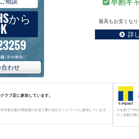
ご相談
早割キ
HSから
最高もお安くなり
K
詳
23259
い合わせ
ルクラブ店に参加しています。
る日本最大級の増改築の水道工事の会社ネットワークに参加しています。
※全国でT-P
※ご依頼の際に