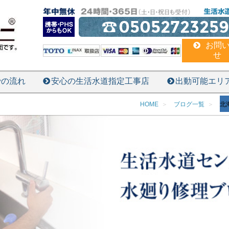
05052723259
お問
せ
での流れ
安心の生活水道指定工事店
出動可能エリ
HOME
ブログ一覧
北