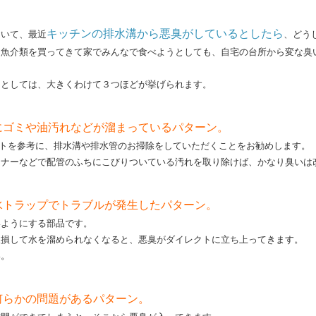
キッチンの排水溝から悪臭がしているとしたら
おいて、最近
、どう
な魚介類を買ってきて家でみんなで食べようとしても、自宅の台所から変な臭
因としては、大きくわけて３つほどが挙げられます。
にゴミや油汚れなどが溜まっているパターン。
イトを参考に、排水溝や排水管のお掃除をしていただくことをお勧めします。
ーナーなどで配管のふちにこびりついている汚れを取り除けば、かなり臭いは
水トラップでトラブルが発生したパターン。
いようにする部品です。
破損して水を溜められなくなると、悪臭がダイレクトに立ち上ってきます。
い。
何らかの問題があるパターン。