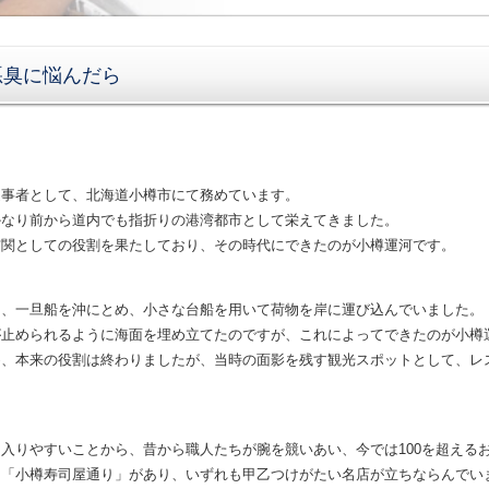
悪臭に悩んだら
従事者として、北海道小樽市にて務めています。
かなり前から道内でも指折りの港湾都市として栄えてきました。
玄関としての役割を果たしており、その時代にできたのが小樽運河です。
は、一旦船を沖にとめ、小さな台船を用いて荷物を岸に運び込んでいました。
が止められるように海面を埋め立てたのですが、これによってできたのが小樽
め、本来の役割は終わりましたが、当時の面影を残す観光スポットとして、レ
入りやすいことから、昔から職人たちが腕を競いあい、今では100を超える
は「小樽寿司屋通り」があり、いずれも甲乙つけがたい名店が立ちならんでい