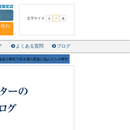
Ａ
文字サイズ
Ａ
Ａ
い合わ
ア
よくある質問
ブログ
海道小樽市で排水溝の悪臭に悩んだら小樽市