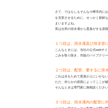
さて、ではもしもそんな小樽市内に
を充実させるために、せっかく新鮮
まいますよね。
実は台所の排水溝から悪臭がする原
１つ目は、排水溝及び排水管
こんなときには、当社の公式webサ
ごみを取り除き、市販のパイプクリ
２つ目は、配管、要するに排
これは水をためて悪臭が上にいかな
ただ、何らかの原因によってここが
そんなときは専門家に御相談くださ
３つ目は、排水溝内の配管に