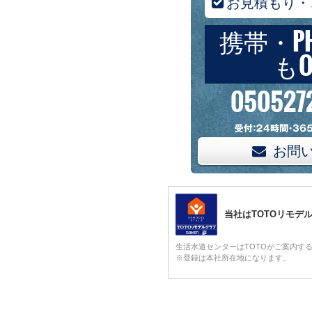
お見積もり・
携帯・P
もO
050527
お問
当社はTOTOリモデ
生活水道センターはTOTOがご案内す
※登録は本社所在地になります。