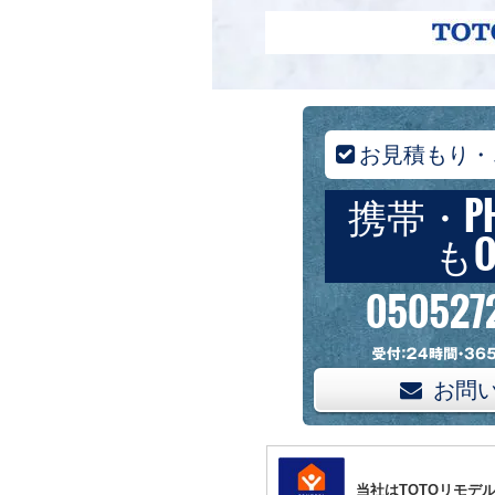
お見積もり・
携帯・P
もO
050527
お問
当社はTOTOリモデ