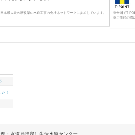
る日本最大級の増改築の水道工事の会社ネットワークに参加しています。
※全国でT-P
※ご依頼の際に
応
した！
修理・水道局指定）生活水道センター