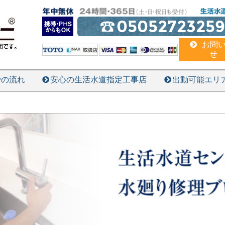
05052723259
お問
せ
での流れ
安心の生活水道指定工事店
出動可能エリ