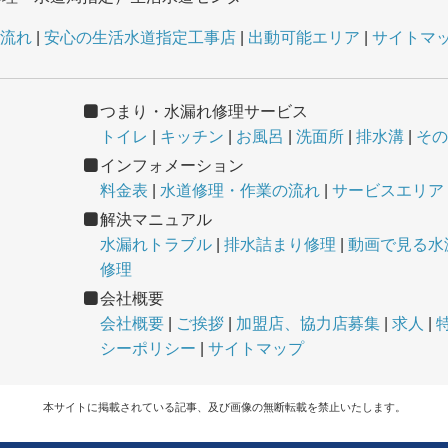
流れ
安心の生活水道指定工事店
出動可能エリア
サイトマ
つまり・水漏れ修理サービス
トイレ
キッチン
お風呂
洗面所
排水溝
その
インフォメーション
料金表
水道修理・作業の流れ
サービスエリア
解決マニュアル
水漏れトラブル
排水詰まり修理
動画で見る水
修理
会社概要
会社概要
ご挨拶
加盟店、協力店募集
求人
シーポリシー
サイトマップ
本サイトに掲載されている記事、及び画像の無断転載を禁止いたします。