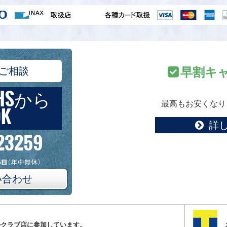
ご相談
早割キ
HSから
最高もお安くなり
K
詳
23259
い合わせ
ルクラブ店に参加しています。