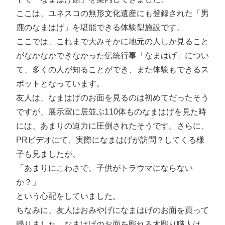
ここは、ユネスコの無形文化遺産にも登録された「男
鹿のなまはげ」を堪能できる体験型施設です。
ここでは、これまで大みそかに地元の人しか見ること
がなかなかできなかった伝統行事「なまはげ」につい
て、多くの人が知ることができ、また体験もできるス
ポットとなっています。
友人は、なまはげのお面を見るのは初めてだったそう
ですが、展示室に居並ぶ110体ものなまはげを見た時
には、あまりの迫力に圧倒されたそうです。さらに、
PRビデオにて、実際になまはげが訪問？してくる様
子も見ましたが、
「あまりにこわさで、子供がトラウマにならない
か？」
という心配をしていました。
ちなみに、友人はおみやげになまはげのお面を買って
帰りました。なまはげのお面を彫れる木彫り職人は、