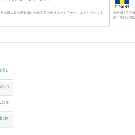
る日本最大級の増改築の水道工事の会社ネットワークに参加しています。
※全国でT-P
※ご依頼の際に
修理し
決して
んに修
間に解