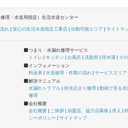
れ修理・水道局指定）生活水道センター
流れ
安心の生活水道指定工事店
出動可能エリア
サイトマ
つまり・水漏れ修理サービス
トイレ
キッチン
お風呂
洗面所
排水溝
その
インフォメーション
料金表
水道修理・作業の流れ
サービスエリア
解決マニュアル
水漏れトラブル
排水詰まり修理
動画で見る水
修理
会社概要
会社概要
ご挨拶
加盟店、協力店募集
求人
シーポリシー
サイトマップ