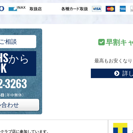
ご相談
早割キ
HSから
最高もお安くなり
K
詳
2-3263
い合わせ
ルクラブ店に参加しています。