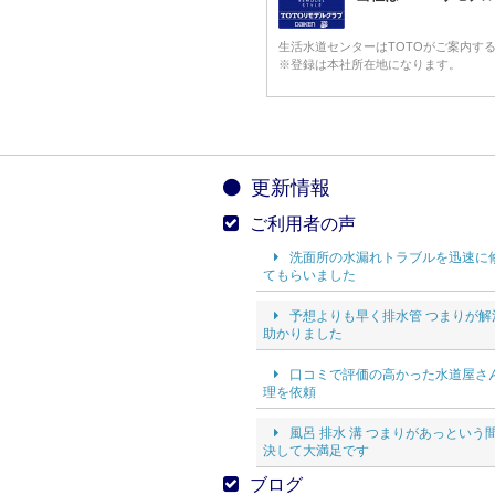
生活水道センターはTOTOがご案内す
※登録は本社所在地になります。
更新情報
ご利用者の声
洗面所の水漏れトラブルを迅速に
てもらいました
予想よりも早く排水管 つまりが解
助かりました
口コミで評価の高かった水道屋さ
理を依頼
風呂 排水 溝 つまりがあっという
決して大満足です
ブログ