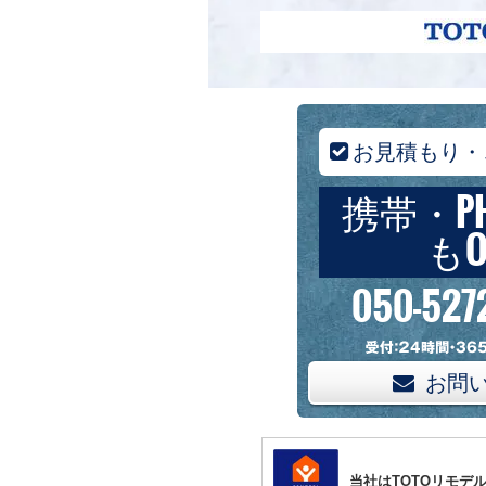
お見積もり・
携帯・P
もO
050-527
お問
当社はTOTOリモデ