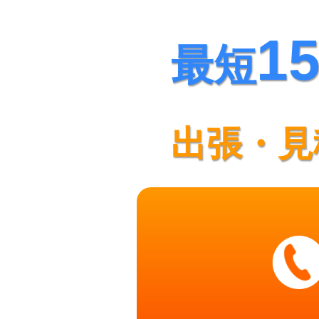
1
最短
出張・見