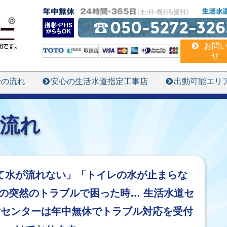
050-5272-326
お問
せ
での流れ
安心の生活水道指定工事店
出動可能エリ
流れ
て水が流れない」「トイレの水が止まらな
の突然のトラブルで困った時… 生活水道セ
付センターは年中無休でトラブル対応を受付