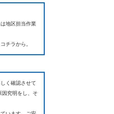
。
たは地区担当作業
はコチラから。
詳しく確認させて
原因究明をし、そ
っています。ご安