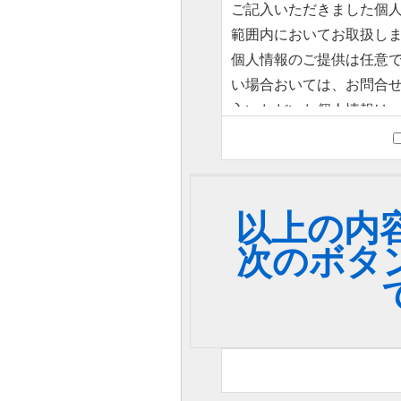
ご記入いただきました個
範囲内においてお取扱し
個人情報のご提供は任意
い場合おいては、お問合
入いただいた個人情報は
に第三者（当社業務委託
個人情報の開示・訂正・
■個人情報の取扱い、利用
除・利用停止等消去・第
以上の内
問合せはサイト掲載の受
次のボタ
送信することでプライバ