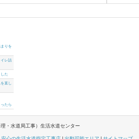
詰まりを
トイレ詰
ました
れを直し
まったら
修理・水道局工事）生活水道センター
安心の生活水道指定工事店
出動可能エリア
サイトマップ