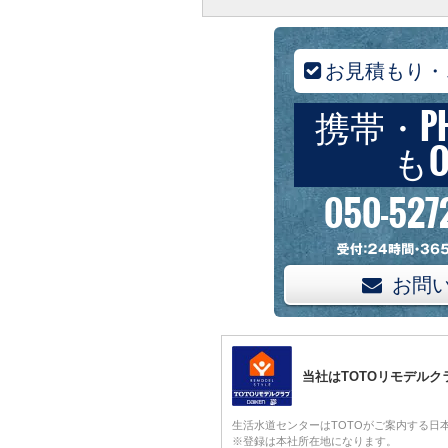
お見積もり・
携帯・P
もO
050-527
お問
当社はTOTOリモデル
生活水道センターはTOTOがご案内する日
※登録は本社所在地になります。