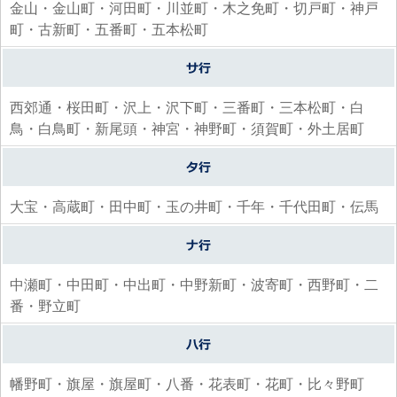
金山・金山町・河田町・川並町・木之免町・切戸町・神戸
町・古新町・五番町・五本松町
西郊通・桜田町・沢上・沢下町・三番町・三本松町・白
鳥・白鳥町・新尾頭・神宮・神野町・須賀町・外土居町
大宝・高蔵町・田中町・玉の井町・千年・千代田町・伝馬
中瀬町・中田町・中出町・中野新町・波寄町・西野町・二
番・野立町
幡野町・旗屋・旗屋町・八番・花表町・花町・比々野町