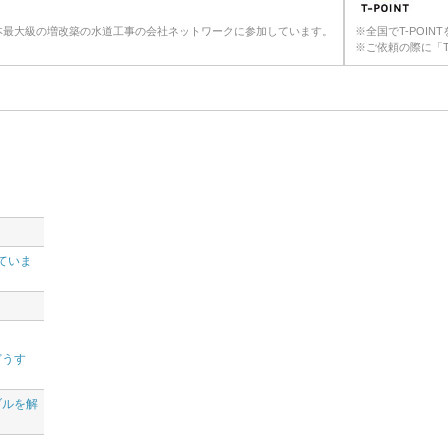
本最大級の増改築の水道工事の会社ネットワークに参加しています。
※全国でT-POI
※ご依頼の際に「T
ていま
。
どうす
ブルを解