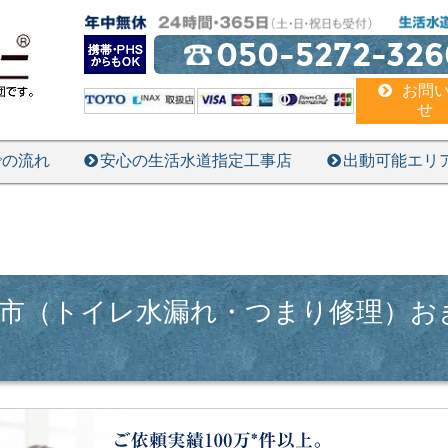
050-5272-326
お問
せ
での流れ
安心の生活水道指定工事店
出動可能エリ
縄市（トイレ水漏れ・つまり修理）お