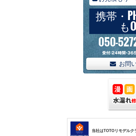
携帯・P
もO
050-527
お問
当社はTOTOリモデル