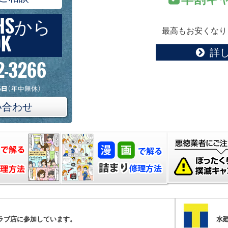
HSから
最高もお安くなり
K
詳
2-3266
い合わせ
クラブ店に参加しています。
水廻