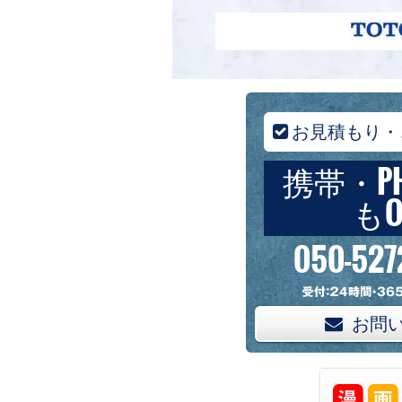
お見積もり・
携帯・P
もO
050-527
お問