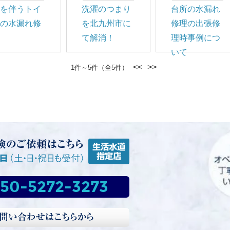
音を伴うトイ
洗濯のつまり
台所の水漏れ
レの水漏れ修
を北九州市に
修理の出張修
理
て解消！
理時事例につ
いて
<<
>>
1件～5件（全5件）
50-5272-3273