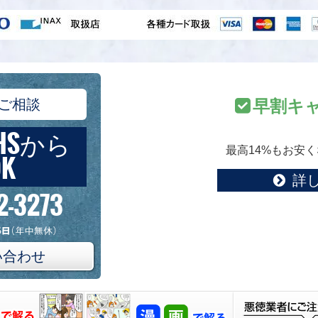
ご相談
早割キ
HSから
最高14%もお安
K
詳
2-3273
い合わせ