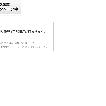
り修理でT-POINTが貯まります。
NTを貯める事が可能になりました。
-Pointカード」をご利用の旨お伝え下さい。