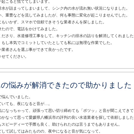
が起こると慌ててしまいます。
排水が詰まってしまいまして、シンク内の水が流れ無い状況になりました。
い、重曹などを流してみましたが、何も事態に変化が起こりませんでした。
にもいかず、スマホで信頼できそうな業者さんを探しました。
けたので、電話をかけてみました。
くださり、水道修理工事をして、キッチンの排水の詰りを解消してくれました
、もし本気でコミットしていたとしても私には無理な作業でした。
い業者さんを選ぶ事ができて良かったです。
させてください。
れの悩みが解消できたので助かりました
で悩んでいました。
ていても、夜になると音が…。
気になっちゃって、頑張って思い切り締めても「ポツッ」と音が聞こえてきて
のかなって思って愛媛県八幡浜市の評判の良い水道業者を探して依頼しました
もスピーディーで手際も良く、助けられたのは言うまでもありません。
どして試してはみたものの、夜中になると音が気になって。