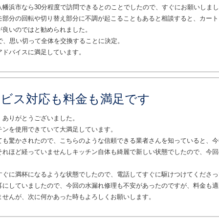
八幡浜市なら30分程度で訪問できるとのことでしたので、すぐにお願いしま
モ部分の回転や切り替え部分に不調が起こることもあると相談すると、カート
が良いのではと勧められました。
で、思い切って全体を交換することに決定。
アドバイスに満足しています。
ービス対応も料金も満足です
、ありがとうございました。
チンを使用できていて大満足しています。
ても驚かされたので、こちらのような信頼できる業者さんを知っていると、今
それほど経っていませんしキッチン自体も綺麗で新しい状態でしたので、今回
すぐに満杯になるような状態でしたので、電話してすぐに駆けつけてくださっ
耳にしていましたので、今回の水漏れ修理も不安があったのですが、料金も適
ませんが、次に何かあった時もよろしくお願いします。