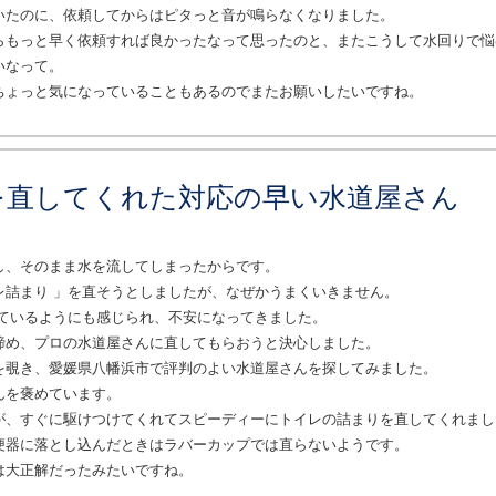
いたのに、依頼してからはピタっと音が鳴らなくなりました。
らもっと早く依頼すれば良かったなって思ったのと、またこうして水回りで悩
いなって。
ちょっと気になっていることもあるのでまたお願いしたいですね。
を直してくれた対応の早い水道屋さん
し、そのまま水を流してしまったからです。
レ詰まり 」を直そうとしましたが、なぜかうまくいきません。
しているようにも感じられ、不安になってきました。
諦め、プロの水道屋さんに直してもらおうと決心しました。
を覗き、愛媛県八幡浜市で評判のよい水道屋さんを探してみました。
んを褒めています。
が、すぐに駆けつけてくれてスピーディーにトイレの詰まりを直してくれまし
便器に落とし込んだときはラバーカップでは直らないようです。
は大正解だったみたいですね。