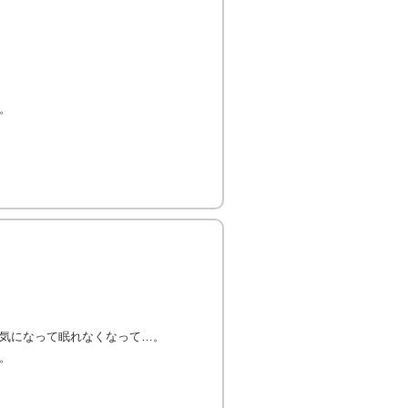
。
気になって眠れなくなって…。
。