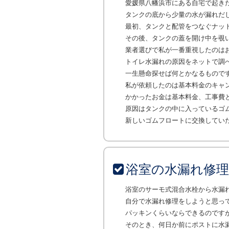
愛媛県八幡浜市にある自宅で起き
タンクの底から少量の水が漏れだ
最初、タンクと配管をつなぐナッ
その後、タンクの蓋を開け中を覗
業者選びで私が一番重視したのは
トイレ水漏れの原因をネットで調
一生懸命探せば何とかなるもので
私が依頼したのは基本料金のキャ
かかったお金は基本料金、工事費
原因はタンクの中に入っているゴ
新しいゴムフロートに交換してい
浴室の水漏れ修
浴室のサーモ式混合水栓から水漏
自分で水漏れ修理をしようと思っ
パッキンくらいならできるのです
そのとき、何日か前にポストに水