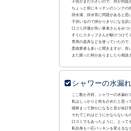
子供がまだ小さいので、何か問題
ちょっと前にキッチンのシンクの
排水溝、排水管に問題があると思
子供いるので掛かりきりになる訳
口コミ評価が良い業者さんをみつ
すぐにスタッフさんが駆けつけて
専用の器具などを使っていたので
悪徳業者も多いと聞きますが、良
また困った時がありましたら相談
シャワーの水漏
ここ数か月程、シャワーの水漏れ
私はしっかりと栓を占めたと思っ
寝静まって静かになると音が余計
それでこれはどうにかならないも
口コミでもあったように、とって
私自身も一応パッキンを変えるな