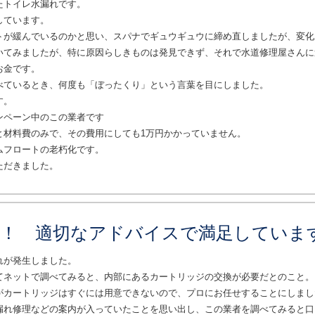
たトイレ水漏れです。
しています。
トが緩んでいるのかと思い、スパナでギュウギュウに締め直しましたが、変化
いてみましたが、特に原因らしきものは発見できず、それで水道修理屋さんに
お金です。
べているとき、何度も「ぼったくり」という言葉を目にしました。
す。
ンペーン中のこの業者です
と材料費のみで、その費用にしても1万円かかっていません。
ムフロートの老朽化です。
ただきました。
理！ 適切なアドバイスで満足していま
れが発生しました。
てネットで調べてみると、内部にあるカートリッジの交換が必要だとのこと。
がカートリッジはすぐには用意できないので、プロにお任せすることにしまし
漏れ修理などの案内が入っていたことを思い出し、この業者を調べてみると口