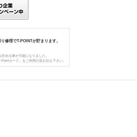
り修理でT-POINTが貯まります。
NTを貯める事が可能になりました。
-Pointカード」をご利用の旨お伝え下さい。