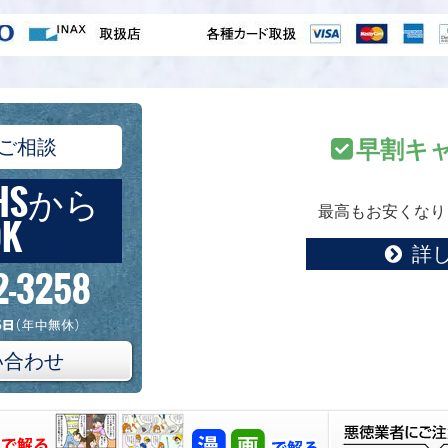
ご相談
早割キ
HSから
最高もお安くなり
K
詳
2-3258
い合わせ