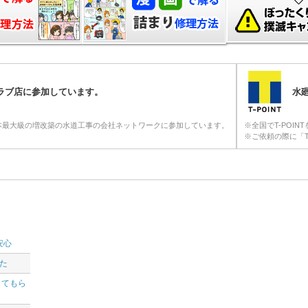
クラブ店に参加しています。
水廻
本最大級の増改築の水道工事の会社ネットワークに参加しています。
※全国でT-POI
※ご依頼の際に「T
安心
した
してもら