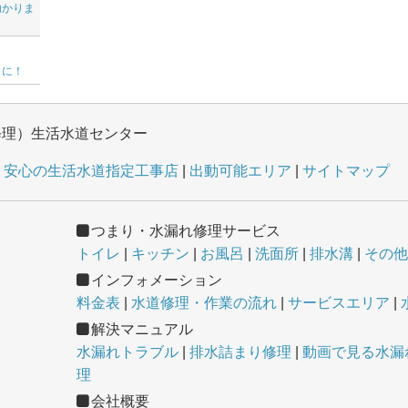
助かりま
ョに！
修理）生活水道センター
安心の生活水道指定工事店
出動可能エリア
サイトマップ
つまり・水漏れ修理サービス
トイレ
キッチン
お風呂
洗面所
排水溝
その他
インフォメーション
料金表
水道修理・作業の流れ
サービスエリア
解決マニュアル
水漏れトラブル
排水詰まり修理
動画で見る水漏れ
理
会社概要