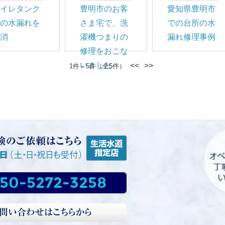
トイレタンク
豊明市のお客
愛知県豊明市
内の水漏れを
さま宅で、洗
での台所の水
解消
濯機つまりの
漏れ修理事例
修理をおこな
いました
<<
>>
1件～5件（全5件）
50-5272-3258