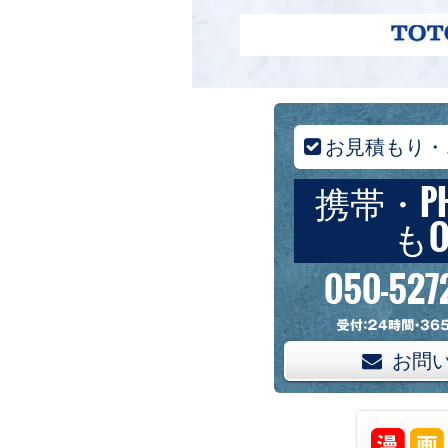
お見積もり・
携帯・P
もO
050-527
お問