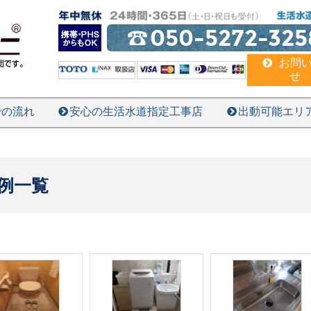
050-5272-325
お問
せ
での流れ
安心の生活水道指定工事店
出動可能エリ
例一覧