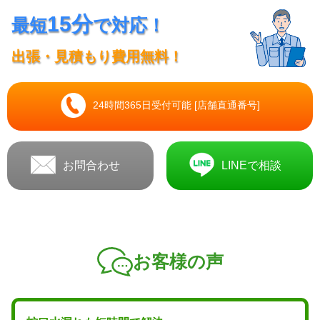
15分
最短
で対応！
出張・見積もり費用無料！
24時間365日受付可能 [店舗直通番号]
お問合わせ
LINEで相談
お客様の声