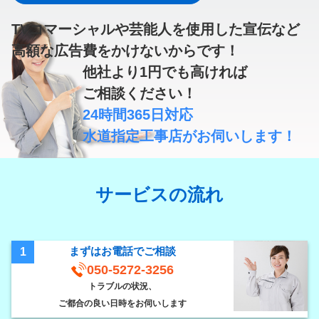
TVコマーシャルや芸能人を使用した宣伝など
高額な広告費
をかけないからです！
他社より
1円
でも高ければ
ご相談ください！
24時間365日対応
水道指定工事店
がお伺いします！
サービスの流れ
まずはお電話でご相談
1
050-5272-3256
トラブルの状況、
ご都合の良い日時をお伺いします