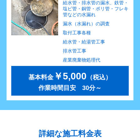
給水管・排水管の漏水、鉄管・
塩ビ管・銅管・ポリ管・フレキ
管などの水漏れ
漏水（水漏れ）の調査
取付工事各種
給水管・給湯管工事
排水管工事
産業廃棄物処理代
￥5,000
基本料金
（税込）
作業時間目安 30分～
詳細な施工料金表