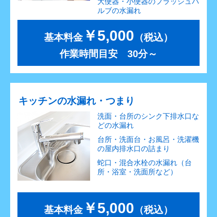
大便器・小便器のフラッシュバ
ルブの水漏れ
￥5,000
基本料金
（税込）
作業時間目安 30分～
キッチンの水漏れ・つまり
洗面・台所のシンク下排水口な
どの水漏れ
台所・洗面台・お風呂・洗濯機
の屋内排水口の詰まり
蛇口・混合水栓の水漏れ（台
所・浴室・洗面所など）
￥5,000
基本料金
（税込）