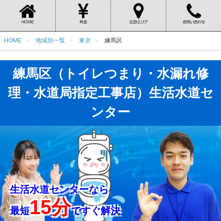
HOME
地域別一覧
東京
練馬区
練馬区（トイレつまり・水漏れ修
理・水道局指定工事店）生活水道セ
ンター
生活水道センターなら
15分
最短
ですぐ解決