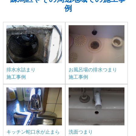
例
排水水詰まり
お風呂場の排水つまり
施工事例
施工事例
キッチン蛇口水が止まら
洗面つまり