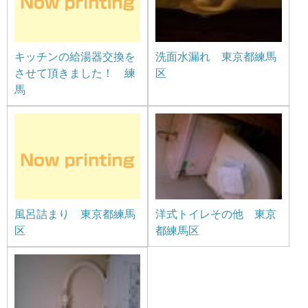
キッチンの給湯器交換を
洗面水漏れ 東京都練馬
させて頂きました！ 練
区
馬
風呂詰まり 東京都練馬
洋式トイレその他 東京
区
都練馬区