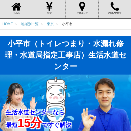
HOME
地域別一覧
東京
小平市
小平市（トイレつまり・水漏れ修
理・水道局指定工事店）生活水道セ
ンター
生活水道センターなら
15分
最短
ですぐ解決