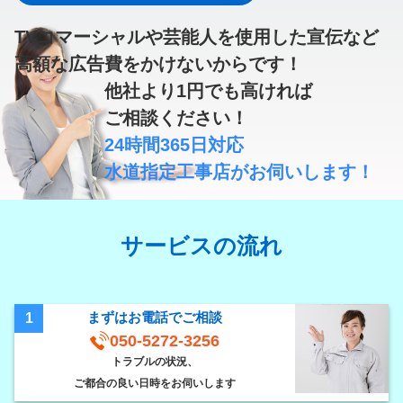
TVコマーシャルや芸能人を使用した宣伝など
高額な広告費
をかけないからです！
他社より
1円
でも高ければ
ご相談ください！
24時間365日対応
水道指定工事店
がお伺いします！
サービスの流れ
まずはお電話でご相談
1
050-5272-3256
トラブルの状況、
ご都合の良い日時をお伺いします