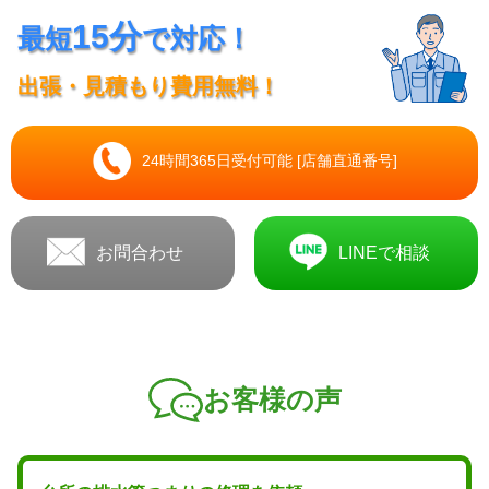
15分
最短
で対応！
出張・見積もり費用無料！
24時間365日受付可能 [店舗直通番号]
お問合わせ
LINEで相談
お客様の声