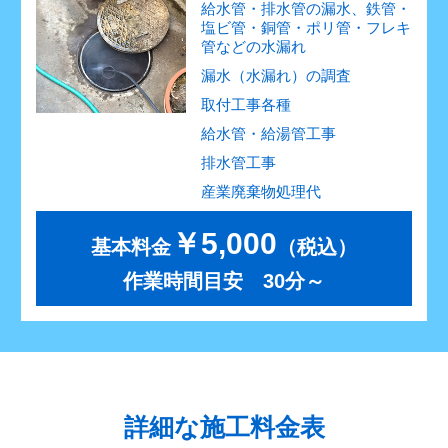
給水管・排水管の漏水、鉄管・
塩ビ管・銅管・ポリ管・フレキ
管などの水漏れ
漏水（水漏れ）の調査
取付工事各種
給水管・給湯管工事
排水管工事
産業廃棄物処理代
￥5,000
基本料金
（税込）
作業時間目安 30分～
詳細な施工料金表