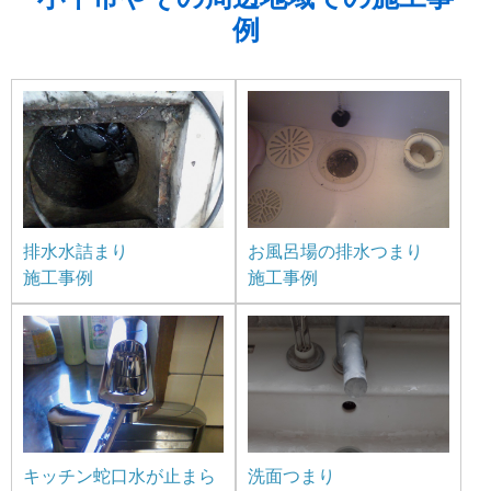
例
排水水詰まり
お風呂場の排水つまり
施工事例
施工事例
キッチン蛇口水が止まら
洗面つまり