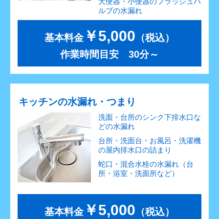
大便器・小便器のフラッシュバ
ルブの水漏れ
￥5,000
基本料金
（税込）
作業時間目安 30分～
キッチンの水漏れ・つまり
洗面・台所のシンク下排水口な
どの水漏れ
台所・洗面台・お風呂・洗濯機
の屋内排水口の詰まり
蛇口・混合水栓の水漏れ（台
所・浴室・洗面所など）
￥5,000
基本料金
（税込）